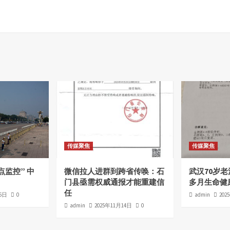
传媒聚焦
传媒聚焦
点监控” 中
微信拉人进群到跨省传唤：石
武汉70岁
门县亟需权威通报才能重建信
多月生命健
任
16日
0
admin
202
admin
2025年11月14日
0