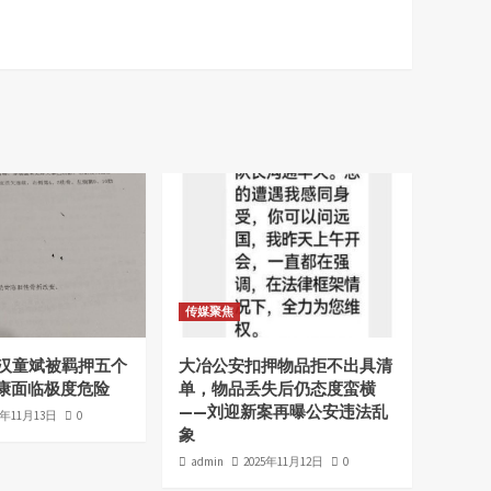
传媒聚焦
老汉童斌被羁押五个
大冶公安扣押物品拒不出具清
康面临极度危险
单，物品丢失后仍态度蛮横
——刘迎新案再曝公安违法乱
5年11月13日
0
象
admin
2025年11月12日
0