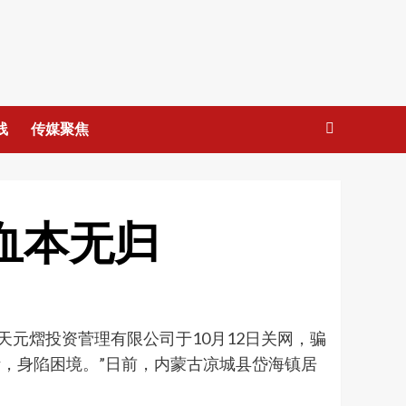
线
传媒聚焦
血本无归
州天元熠投资菅理有限公司于10月12日关网，骗
，身陷困境。”日前，内蒙古凉城县岱海镇居