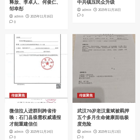
释放、李卓人、何俊仁、
中共镇压民众升级
邹幸彤
admin
2025年11月16日
0
admin
2025年11月16日
0
传媒聚焦
传媒聚焦
微信拉人进群到跨省传
武汉70岁老汉童斌被羁押
唤：石门县亟需权威通报
五个多月生命健康面临极
才能重建信任
度危险
admin
2025年11月14日
admin
2025年11月13日
0
0