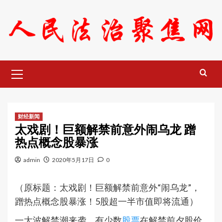
Skip
to
content
Primary
Menu
财经新闻
太戏剧！巨额解禁前意外闹乌龙 蹭
热点概念股暴涨
admin
2020年5月17日
0
（原标题：太戏剧！巨额解禁前意外“闹乌龙”，
蹭热点概念股暴涨！5股超一半市值即将流通）
一大波解禁潮来袭，有少数
股票
在解禁前夕股价