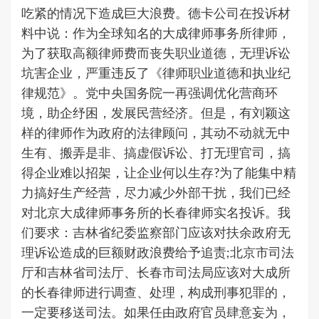
吃紧的情况下造成巨大浪费。德卡公司在投诉材
料中说：作为全球知名的大成律师事务所律师，
为了获取高额律师费而丧失职业道德，无理诉讼
坑害企业，严重违反了《律师职业道德和执业纪
律规范》。党中央国务院一再强调优化营商环
境，助企纾困，发展民营经济。但是，有刘颖这
样的律师作为政府的法律顾问，其动不动就无中
生有、搬弄是非、搞虚假诉讼、打无理官司，搞
得企业难以招架，让企业何以生存?为了能集中精
力搞好生产经营，尽力减少外部干扰，我们已经
对北京大成律师事务所的长春律师实名投诉。我
们要求：吉林省纪委监察部门应该对扶余政府无
理诉讼造成的巨额财政浪费给予追责;北京市司法
厅和吉林省司法厅、长春市司法局应该对大成所
的长春律师进行调查、处理，构成刑事犯罪的，
一定要移送司法。如果任由政府官员肆意妄为，