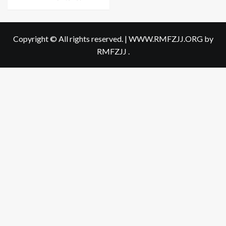
Copyright © All rights reserved.
|
WWW.RMFZJJ.ORG
by
RMFZJJ .