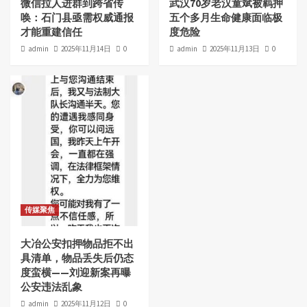
微信拉人进群到跨省传
武汉70岁老汉童斌被羁押
唤：石门县亟需权威通报
五个多月生命健康面临极
才能重建信任
度危险
admin
2025年11月14日
0
admin
2025年11月13日
0
传媒聚焦
大冶公安扣押物品拒不出
具清单，物品丢失后仍态
度蛮横——刘迎新案再曝
公安违法乱象
admin
2025年11月12日
0