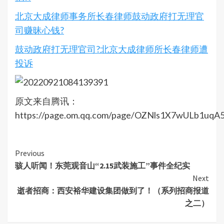
北京大成律师事务所长春律师鼓动政府打无理官
司赚昧心钱?
鼓动政府打无理官司?北京大成律师所长春律师遭
投诉
原文来自腾讯：
https://page.om.qq.com/page/OZNls1X7wULb1uq
Continue
Previous
骇人听闻！东莞观音山“2.15武装施工”事件全纪实
Reading
Next
逝者招商：西安裕华建设集团做到了！（系列招商报道
之二）