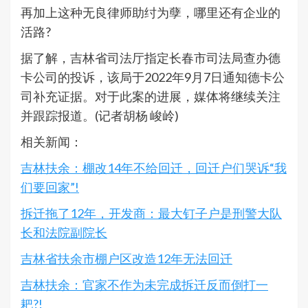
再加上这种无良律师助纣为孽，哪里还有企业的
活路?
据了解，吉林省司法厅指定长春市司法局查办德
卡公司的投诉，该局于2022年9月7日通知德卡公
司补充证据。对于此案的进展，媒体将继续关注
并跟踪报道。(记者胡杨 峻岭)
相关新闻：
吉林扶余：棚改14年不给回迁，回迁户们哭诉“我
们要回家”!
拆迁拖了12年，开发商：最大钉子户是刑警大队
长和法院副院长
吉林省扶余市棚户区改造12年无法回迁
吉林扶余：官家不作为未完成拆迁反而倒打一
耙?!