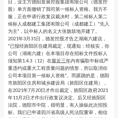
日，业主方德阳发展控股集团有限公司（德发控
股）单方面撤销了我司第一候标人资格。我方不
服，正在申请行政复议裁决时，第二候标人第二
候标人成都建工集团有限公司（成都建工）“先入
为主”，以中标人的名义大张旗鼓地开建了。
2021年3月31日，德发控股才告之湖南六建说，
“已报经旌阳区住建局裁定，现通知：经核实，你
公司（湖南六建）在本项目存在招标文件投标人
须知第1.4.3（12）在
最近三年
内有骗取中标或严
重违约或重大工程质量问题的情形，所以取消你
公司本项目第一候标人资格”。而蹊跷的是，德阳
市旌阳区住房和城乡建设局（旌阳区住建局），
在2021年7月20日才作出裁定，旌阳区政府2021
年11月2日才作出行政复议决定。后又经旌阳区
法院，德阳市中院，很明显，有人操纵此次招投
标。我们已申请四川省高级人民法院重审，相信