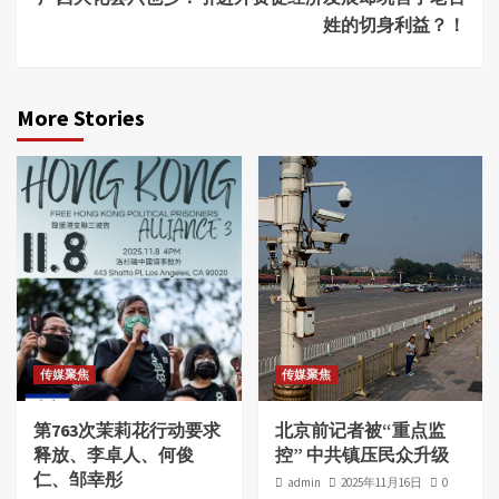
姓的切身利益？！
More Stories
传媒聚焦
传媒聚焦
第763次茉莉花行动要求
北京前记者被“重点监
释放、李卓人、何俊
控” 中共镇压民众升级
仁、邹幸彤
admin
2025年11月16日
0