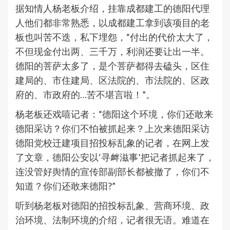
据知情人杨老板介绍，挂靠成都建工的德阳代理
人他们都非常熟悉，以成都建工拿到该项目的老
板也叫苦不迭，私下埋怨，“付出的代价太大了，
不但现金付出两、三千万，利润还要让出一半。
德阳的菩萨太多了，是个菩萨都得去磕头，区住
建局的、市住建局、区法院的、市法院的、区政
府的、市政府的…苦不堪言啦！”。
杨老板还戏嘻记者：“德阳这个环境，你们还敢来
德阳采访？你们不怕被抓起来？上次来德阳采访
德阳党校迁建项目招投标乱象的记者，在网上发
了文章，德阳公安以‘寻衅滋事’把记者抓起来了，
连没管好舆情的宣传部副部长都被撤了，你们不
知道？你们还敢来德阳?”
听到杨老板对德阳的招投标乱象、营商环境、政
治环境、法制环境的介绍，记者很无语。难道在