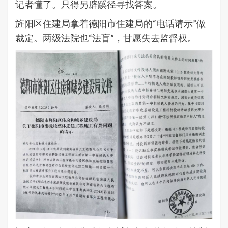
记者懂了。只得另辟蹊径寻找答案。
旌阳区住建局拿着德阳市住建局的“电话请示”做
裁定。两级法院也“法盲”，甘愿失去监督权。