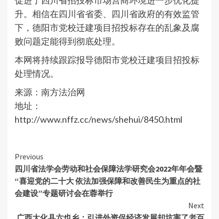
升。相信在四川省省委、四川省政府的有效监管
下，德阳市党校迁建项目招投标存在的乱象及腐
败问题定能得到彻底处理。
本网将持续跟踪报导德阳市党校迁建项目招投标
处理情况。
来源：南方法治网
地址：
http://www.nffz.cc/news/shehui/8450.html
Continue
Previous
四川省法学会劳动和社会保障法学研究会2022年年会暨
Reading
“喜迎党的二十大 依法加强保障和改善民生为重点的社
会建设”专题研讨会在蓉举行
Next
广西大化县六也乡：引进外资促经济发展却坑害了老百