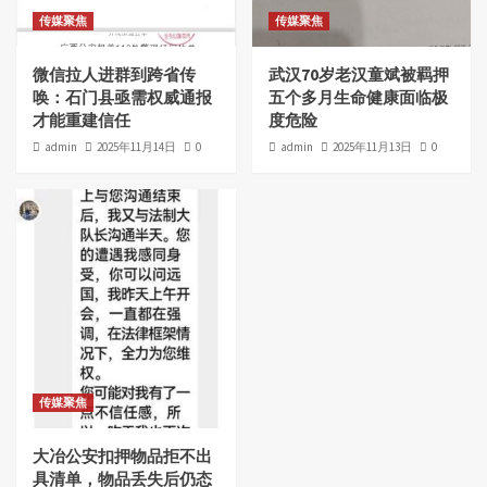
传媒聚焦
传媒聚焦
微信拉人进群到跨省传
武汉70岁老汉童斌被羁押
唤：石门县亟需权威通报
五个多月生命健康面临极
才能重建信任
度危险
admin
2025年11月14日
0
admin
2025年11月13日
0
传媒聚焦
大冶公安扣押物品拒不出
具清单，物品丢失后仍态