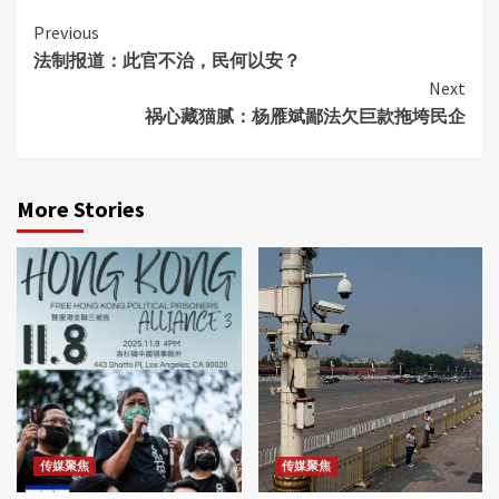
Continue
Previous
法制报道：此官不治，民何以安？
Reading
Next
祸心藏猫腻：杨雁斌鄙法欠巨款拖垮民企
More Stories
传媒聚焦
传媒聚焦