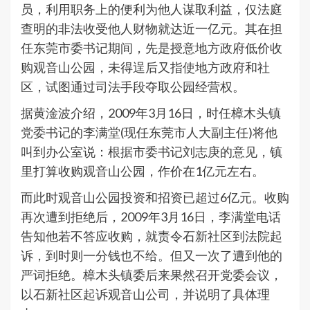
员，利用职务上的便利为他人谋取利益，仅法庭
查明的非法收受他人财物就达近一亿元。其在担
任东莞市委书记期间，先是授意地方政府低价收
购观音山公园，未得逞后又指使地方政府和社
区，试图通过司法手段夺取公园经营权。
据黄淦波介绍，2009年3月16日，时任樟木头镇
党委书记的李满堂(现任东莞市人大副主任)将他
叫到办公室说：根据市委书记刘志庚的意见，镇
里打算收购观音山公园，作价在1亿元左右。
而此时观音山公园投资和招资已超过6亿元。收购
再次遭到拒绝后，2009年3月16日，李满堂电话
告知他若不答应收购，就责令石新社区到法院起
诉，到时则一分钱也不给。但又一次了遭到他的
严词拒绝。樟木头镇委后来果然召开党委会议，
以石新社区起诉观音山公司，并说明了具体理