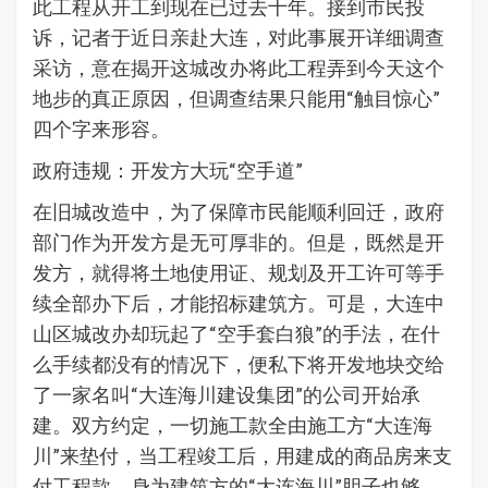
此工程从开工到现在已过去十年。接到市民投
诉，记者于近日亲赴大连，对此事展开详细调查
采访，意在揭开这城改办将此工程弄到今天这个
地步的真正原因，但调查结果只能用“触目惊心”
四个字来形容。
政府违规：开发方大玩“空手道”
在旧城改造中，为了保障市民能顺利回迁，政府
部门作为开发方是无可厚非的。但是，既然是开
发方，就得将土地使用证、规划及开工许可等手
续全部办下后，才能招标建筑方。可是，大连中
山区城改办却玩起了“空手套白狼”的手法，在什
么手续都没有的情况下，便私下将开发地块交给
了一家名叫“大连海川建设集团”的公司开始承
建。双方约定，一切施工款全由施工方“大连海
川”来垫付，当工程竣工后，用建成的商品房来支
付工程款。身为建筑方的“大连海川”胆子也够