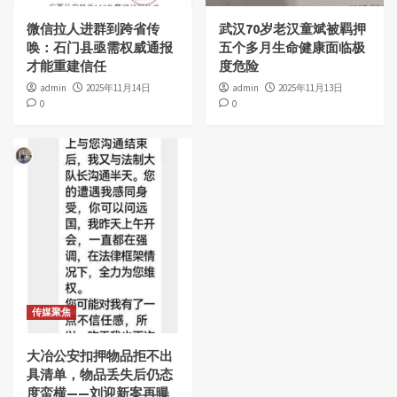
微信拉人进群到跨省传
武汉70岁老汉童斌被羁押
唤：石门县亟需权威通报
五个多月生命健康面临极
才能重建信任
度危险
admin
2025年11月14日
admin
2025年11月13日
0
0
传媒聚焦
大冶公安扣押物品拒不出
具清单，物品丢失后仍态
度蛮横——刘迎新案再曝