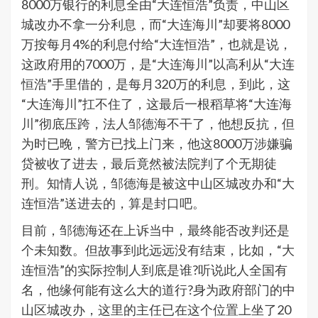
8000万银行的利息全由“大连恒浩”负责，中山区
城改办不拿一分利息，而“大连海川”却要将8000
万按每月4%的利息付给“大连恒浩”，也就是说，
这政府用的7000万，是“大连海川”以高利从“大连
恒浩”手里借的，是每月320万的利息，到此，这
“大连海川”扛不住了，这最后一根稻草将“大连海
川”彻底压跨，法人邹德海不干了，他想反抗，但
为时已晚，警方已找上门来，他这8000万涉嫌骗
贷被收了进去，最后竟然被法院判了个无期徒
刑。知情人说，邹德海是被这中山区城改办和“大
连恒浩”送进去的，算是封口吧。
目前，邹德海还在上诉当中，最终能否改判还是
个未知数。但故事到此远远没有结束，比如，“大
连恒浩”的实际控制人到底是谁?听说此人全国有
名，他缘何能有这么大的道行?身为政府部门的中
山区城改办，这里的主任已在这个位置上坐了20