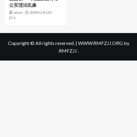
公安违法乱象
admin
2025年11月12日
0
Copyright © All rights reserved.
|
WWW.RMFZJJ.ORG
by
RMFZJJ .