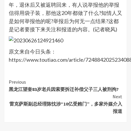
年，退休后又被返聘回来，有人说举报他的举报
信得用袋子装，那他这20年都做了什么?知情人又
是如何举报他的呢?举报后为何无一点结果?这都
是记者要接下来关注和报道的内容。(记者晓风)
原文来自今日头条：
https://www.toutiao.com/article/724884202523408
Continue
Previous
黑龙江望奎83岁老兵因索要拆迁补偿父子三人被刑拘?
Reading
Next
雷克萨斯副总经理陈忱涉“10亿受贿门”，多家外媒介入
报道