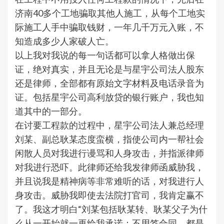
济南40多个工地骗取其他人施工，从每个工地实
际施工人手中骗取钱财，一年几千万元入账，不
知造成多少人家破人亡。
以上我对我说的每一句话都可以拿人格做出保
证，绝对真实，并且无论是与星宇公司法人股东
还是律师，全部都有原始文字材料及电话录音为
证。包括星宇公司高利放贷的银行账户，我也知
道其中的一部分。
在讨要工程款的过程中，星宇公司法人兼总经理
刘某、副总耿某态度蛮横，指使公司内一帮社会
闲散人员对我进行谩骂和人身攻击，并指派律师
对我进行恐吓。此律师还给我发律师函威胁我，
并且说我是精神病等非常难听的话，对我进行人
身攻击。威胁我即使去法院打官司，我肯定赢不
了。我这才明白“刘某包括耿某转、耿某父子为什
么从一开始就一再给我承诺：不用签合同，都是