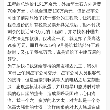
工程款总造价1191万余元，外加简土石方外运费
70余万元，机械台班费108万余元。但是星宇公
司除了前期只给了我一部分的工程款，让我把工
程总造价的所有税款发票开具完成后，拒不付我
剩余的接近500万元的工程款，并寻找各种理由
和方法克扣款项。仅税金一项，就克扣了我高达
90多万元。而且在2019年9月份给我结部分工程
款时，又扣了我40万元，说是送给了中建五局的
领导。
为了尽快把钱还给等待的亲友和农民工，我6月
30日上午到星宇公司交涉。星宇公司人员很客气
的接待，但是当接到耿某等人的电话之后立刻翻
脸，态度蛮横让我滚蛋，并且粗暴用胳膊肘对准
我的心口猛的撞击，造成我呼吸困难，心口疼
痛。我一个六十多岁的老太太，对方却是一个身
体高大强壮的壮汉，这样凶狠的对老人施虐造成