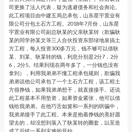
司更换了法人代表，疑为逃避债务和社会舆论。
此工程项目由中建五局总承包，山东星宇置业有
限公司分包土石方工程。2018年7月份，山东星
宇置业有限公司副总耿某的父亲耿某转（欺骗耿
某的同学孙某文等三人合伙投资东部绿地泉搞土
方工程，每人投资300多万元，钱不够可以借耿
某、刘某、耿某转的钱，利息分别是2分7，2分
6，2分5。结果到现在两年多了，一分钱也没有
拿到），利用我弟弟不懂工程承包规则，欺骗我
弟弟说他公司承包了一个土石方工程，该工程土
方很挣钱，如果我弟弟想干，就直接接手。还说
此工程基本不用垫资，如果资金紧张，他可以借
钱给我弟弟。在他巧舌如簧和一系列的哄骗中，
我弟弟接手了此工程。本来是抱着挣钱的美好愿
望去的，却没想到落入了耿某转的圈套，以至造
成了后续一系列灾难的开始。