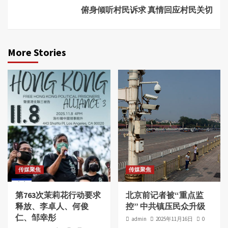
俯身倾听村民诉求 真情回应村民关切
More Stories
传媒聚焦
传媒聚焦
第763次茉莉花行动要求
北京前记者被“重点监
释放、李卓人、何俊
控” 中共镇压民众升级
仁、邹幸彤
admin
2025年11月16日
0