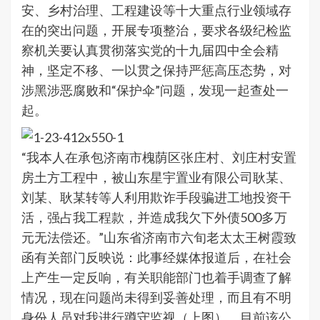
安、乡村治理、工程建设等十大重点行业领域存
在的突出问题，开展专项整治，要求各级纪检监
察机关要认真贯彻落实党的十九届四中全会精
神，坚定不移、一以贯之保持严惩高压态势，对
涉黑涉恶腐败和“保护伞”问题，发现一起查处一
起。
“我本人在承包济南市槐荫区张庄村、刘庄村安置
房土方工程中，被山东星宇置业有限公司耿某、
刘某、耿某转等人利用欺诈手段骗进工地投资干
活，强占我工程款，并造成我欠下外债500多万
元无法偿还。”山东省济南市六旬老太太王树霞致
函有关部门反映说：此事经媒体报道后，在社会
上产生一定反响，有关职能部门也着手调查了解
情况，现在问题尚未得到妥善处理，而且有不明
身份人员对我进行蹲守监视（上图）。目前该公