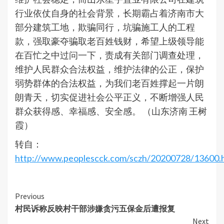
行业依仗自身的社会背景，长期霸占着济南市大
部分建筑工地，欺骗同行，坑骗施工人的工程
款，强取豪夺骗取老百姓钱财，希望上级领导能
在百忙之中过问一下，责成有关部门调查处理，
维护人民群众合法权益，维护法律的公正，保护
弱势群体的合法权益，为我们老百姓撑起一片朗
朗青天，切实促进社会公平正义，不断增强人民
群众获得感、幸福感、安全感。 （山东济南 王树
霞）
转自：
http://www.peoplescck.com/sczh/20200728/13600.
Continue
Previous
村民诉称反映村干部涉嫌贪污五保金后遭报复
Reading
Next