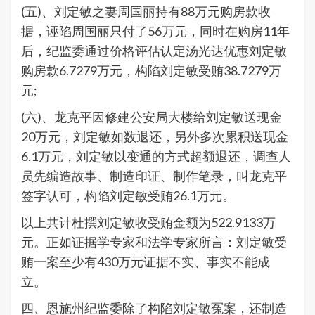
(五)、刘定敏之妻周国丽持有88万元购房款收
据，诬陷周国丽只付了56万元，同时在购房11年
后，纪监委通过价格评估认定汤光达优惠刘定敏
购房款6.7279万元，构陷刘定敏受贿38.7279万
元;
(六)、龙克平因修建公安局大楼给刘定敏送现金
20万元，刘定敏如数退还，另外多次累积送现金
6.1万元，刘定敏以变通的方式超额退还，调查人
员先编造故事、制造印证、制作笔录，叫龙克平
签字认可，构陷刘定敏受贿26.1万元。
以上共计杜撰刘定敏收受贿金额为522.9133万
元。正如证据学专家和法学专家所言：刘定敏受
贿一案至少有430万元证据不实、事实不能成
立。
四、恩施州纪监委除了构陷刘定敏冤案，还制造