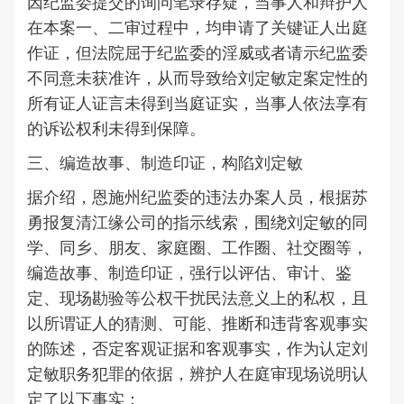
因纪监委提交的询问笔录存疑，当事人和辩护人
在本案一、二审过程中，均申请了关键证人出庭
作证，但法院屈于纪监委的淫威或者请示纪监委
不同意未获准许，从而导致给刘定敏定案定性的
所有证人证言未得到当庭证实，当事人依法享有
的诉讼权利未得到保障。
三、编造故事、制造印证，构陷刘定敏
据介绍，恩施州纪监委的违法办案人员，根据苏
勇报复清江缘公司的指示线索，围绕刘定敏的同
学、同乡、朋友、家庭圈、工作圈、社交圈等，
编造故事、制造印证，强行以评估、审计、鉴
定、现场勘验等公权干扰民法意义上的私权，且
以所谓证人的猜测、可能、推断和违背客观事实
的陈述，否定客观证据和客观事实，作为认定刘
定敏职务犯罪的依据，辨护人在庭审现场说明认
定了以下事实：