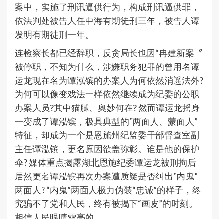
案中，实施了刑讯逼供行为，构成刑讯逼供罪，
依法判处被告人任中海有期徒刑三年，被告人谭
发明有期徒刑一年。
连检察长都已经辞职，反贪局长也因“冉建新案〞
被停职，不知为什么，涉嫌职务犯罪的曾用名谭
运龙现在名为谭泓镔的办案人为何依然消遥法外?
为何可以像变戏法一样依然继续成为纪委的公职
办案人员?其中猫腻、奥妙何在? 然而谭运龙摇身
一变成了谭泓镔，极具典型的“两面人、蒙面人”
特征，却成为一个是恩施州纪监委干部督查室副
主任谭泓镔，更名原因欲盖弥彰。谁是他的保护
伞? 媒体重点揭露湖北恩施纪委谭运龙被刑拘后
居然更名谭泓镔再次办案遭质疑是否纠出“内鬼”
两面人? “内鬼”两面人极力伪装“忠诚”的样子，终
究骗不了党和人民，终有被揭下“画皮”的时刻。
相信人民眼睛雪亮的。