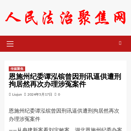
Skip
to
content
Primary
Menu
传媒聚焦
恩施州纪委谭泓镔曾因刑讯逼供遭刑
拘居然再次办理涉冤案件
Liujun
2024年5月17日
0
恩施州纪委谭泓镔曾因刑讯逼供遭刑拘居然再次
办理涉冤案件
——从冉建新案看刘定敏案，湖北恩施州纪委办案