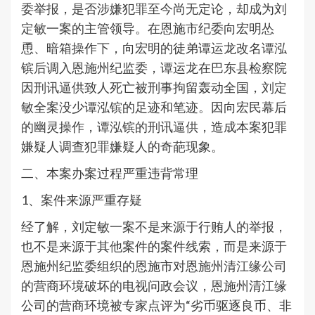
委举报，是否涉嫌犯罪至今尚无定论，却成为刘
定敏一案的主管领导。在恩施市纪委向宏明怂
恿、暗箱操作下，向宏明的徒弟谭运龙改名谭泓
镔后调入恩施州纪监委，谭运龙在巴东县检察院
因刑讯逼供致人死亡被刑事拘留轰动全国，刘定
敏全案没少谭泓镔的足迹和笔迹。因向宏民幕后
的幽灵操作，谭泓镔的刑讯逼供，造成本案犯罪
嫌疑人调查犯罪嫌疑人的奇葩现象。
二、本案办案过程严重违背常理
1、案件来源严重存疑
经了解，刘定敏一案不是来源于行贿人的举报，
也不是来源于其他案件的案件线索，而是来源于
恩施州纪监委组织的恩施市对恩施州清江缘公司
的营商环境破坏的电视问政会议，恩施州清江缘
公司的营商环境被专家点评为“劣币驱逐良币、非