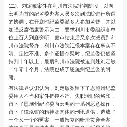
(二)、刘定敏案件在利川市法院审判阶段，以向
宏明为首的纪监委办案人员多次到法院进行所谓
的协调，在开庭时纪监委派多人参加监督，并以
加强反腐倡廉警示为由，要求利川市委组织各单
位上百人到庭旁听，庭审结束后又多次派员到利
川市法院督办，利川市法院汇报本案存在事实不
清、定性不准、多个证据存疑时，纪监委仍然坚
持判十年以上，最后利川市法院被迫判处刘定敏
十年零十个月，法院也成了恩施州纪监委的附
庸。
有法律界认识认为，刘定敏案留下了恩施州纪监
委用人不当和案件把控不严、失职渎职的烙印，
留下了恩施州纪监委向宏明的一系列恶意操作，
留下了谭泓镔的精神及肉体的刑讯逼供，造成了
一个又一个的冤案，一股报复的暗流贯穿全案，