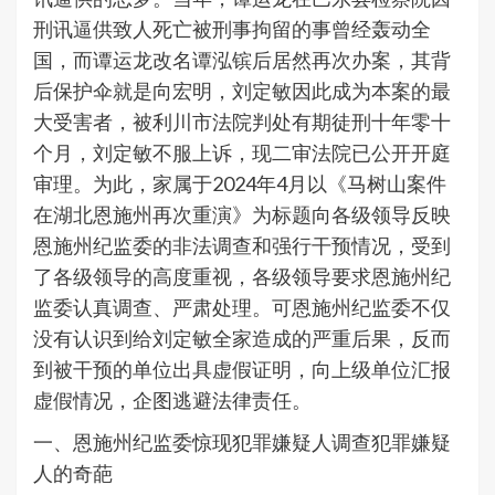
刑讯逼供致人死亡被刑事拘留的事曾经轰动全
国，而谭运龙改名谭泓镔后居然再次办案，其背
后保护伞就是向宏明，刘定敏因此成为本案的最
大受害者，被利川市法院判处有期徒刑十年零十
个月，刘定敏不服上诉，现二审法院已公开开庭
审理。为此，家属于2024年4月以《马树山案件
在湖北恩施州再次重演》为标题向各级领导反映
恩施州纪监委的非法调查和强行干预情况，受到
了各级领导的高度重视，各级领导要求恩施州纪
监委认真调查、严肃处理。可恩施州纪监委不仅
没有认识到给刘定敏全家造成的严重后果，反而
到被干预的单位出具虚假证明，向上级单位汇报
虚假情况，企图逃避法律责任。
一、恩施州纪监委惊现犯罪嫌疑人调查犯罪嫌疑
人的奇葩