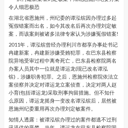
令人细思极恐
在湖北省恩施州，州纪委的谭泓镔因办理过多起
冤假错案而出名，如今其改名后再次办理刘定敏
案，而该案则被诸多法律专家认为涉嫌冤假错案!
2011年，谭泓镔曾经办理利川市都享办事处书记
冉建新案，冉建新涉嫌受贿犯罪，在巴东县检察
院异地受审过程中离奇死亡，巴东县检察院两名
办案人员其中一位就是谭运龙(现已改名谭泓
镔)，涉嫌职务犯罪。之后，恩施州检察院依法立
案侦察并决定对谭运龙立案侦查，决定对两人赵
小育(包括谭运龙)采取刑事拘留措施。但不知什
么原因，谭运龙摇身一变改名谭泓镔后，居然被
恩施州纪委重用再次办理刘定敏案件。
知情人透露：被谭泓镔办理过的案件都逃不过刑
讯逼供的恶梦。当年，谭运龙在巴东县检察院因