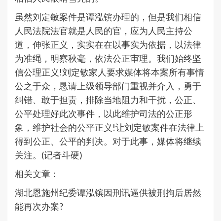
虽然刘定敏案件是谭泓镔办理的，但是我们相信
人民法院法官就是人民的官，应为人民主持公
道，伸张正义，实实在在以事实为依据，以法律
为准绳，明察秋毫，依法公正审理。我们始终坚
信公理正义!刘定敏家人要求媒体将本案所有事情
公之于众，恳请上级领导部门重视并介入，勇于
纠错、敢于担责，排除当地阻力和干扰，公正、
公平处理好此次事件，以此维护司法的公正形
象，维护社会的公平正义!让刘定敏案件在法律上
得到公正、公平的判决。对于此事，媒体将继续
关注。(记者斗硬)
相关文章：
湖北恩施州纪委谭泓镔因刑讯逼供被刑拘后居然
能再次办案?