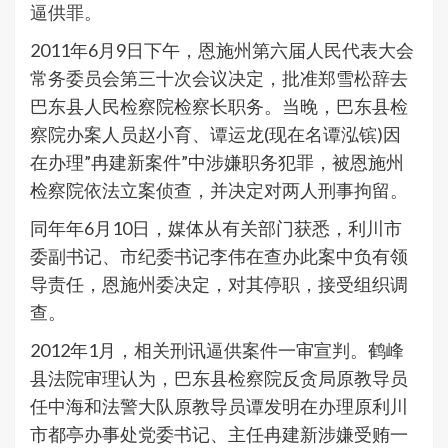
逼供罪。
2011年6月9日下午，恩施州第六届人民代表大会
常务委员会第三十次会议决定，批准郑雪松辞去
巴东县人民检察院检察长职务。当晚，巴东县检
察院办案人员赵小育、谭运龙(现在名谭泓镔)因
在办理”冉建新案件”中涉嫌职务犯罪，被恩施州
检察院依法立案侦查，并决定对两人刑事拘留。
同年年6月10日，媒体从有关部门获悉，利川市
委副书记、市纪委书记李伟在查办此案中负有领
导责任，恩施州委决定，对其停职，接受组织调
查。
2012年1月，相关刑讯逼供案件一审宣判。鹤峰
县法院审理认为，巴东县检察院反贪局原教导员
任中海和法警大队原教导员谭发明在办理原利川
市都亭办事处党委书记、主任冉建新涉嫌受贿一