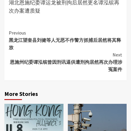
湖北恩施纪委谭运龙被刑拘后居然更名谭泓镔再
次办案遭质疑
Continue
Previous
黑龙江望奎县刘健等人无恶不作警方抓捕后居然将其释
Reading
放
Next
恩施州纪委谭泓镔曾因刑讯逼供遭刑拘居然再次办理涉
冤案件
More Stories