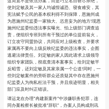
这简直不是依法办案，而是巧立名目斩尽杀绝，
使刘定敏及其一家人均诚惶诚恐、寝食难安，其
宪法赋予公民的基本权利得不到保障，恩施州成
为恩施州纪监委一家独大、恣意妄为的地方!现恩
施州纪监委怕违法事实曝光、怕上级部门调查追
责，便组织专班到所有干预过的单位提前翁火，
订立攻守同盟协议，共同应对上级检查，并要求
家属再不要向上级反映纪监委的违法事实，企图
逃避法律责任。刘定敏的家人因此请求上级领导
组织专家团队，彻底查清本案事实，给刘定敏平
反昭雪，还刘定敏及其家亲属一个公道!同时，一
些刘定敏案件的旁听群众还质疑其中存在恩施州
纪监委人为徇私枉法干预，并且痕迹明显，相关
部门应及时纠正错误。
谭运龙在办理”冉建新案件”中涉嫌职务犯罪，连
同办案检察长被批准“辞职”，办案人员构成刑讯