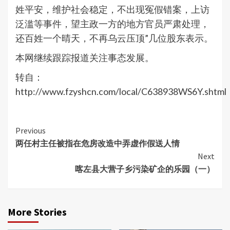
姓平安，维护社会稳定，不出现冤假错案，上访
泛滥等事件，望主政一方的地方官员严肃处理，
还百姓一个晴天，不再乌云压顶”几位股东表示。
本网继续跟踪报道关注事态发展。
转自：
http://www.fzyshcn.com/local/C638938WS6Y.shtml
Continue
Previous
两任村主任被指在危房改造中弄虚作假送人情
Reading
Next
喀左县大营子乡污染矿企的乐园（一）
More Stories