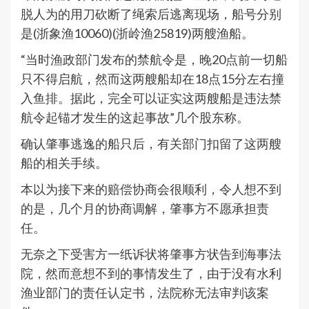
脱人为的用刀砍断了绳索后逃离现场，船号分别
是(浙象渔10060)(浙岭渔25819)两艘渔船。
“当时渔政部门发布的禁航令是，晚20点前一切船
只不得启航，然而这两艘船却在18点15分左右撞
入鱼排。据此，完全可以证实这两艘船是违法禁
航令起锚才发生的这起事故”几个股东称。
确认肇事逃逸的船只后，有关部门扣留了这两艘
船的相关手续。
本以为接下来的赔偿协商会很顺利，令人想不到
的是，几个月的协商调解，肇事方不愿承担责
任。
无奈之下受害方一纸诉状将肇事方状告到海事法
院，然而意想不到的事情发生了，由于没有水利
渔业部门的责任认定书，法院称无法审判该案