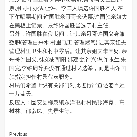
票,用同样办法,让许、李二人填选许国胜本人,在
下午唱票期间,许国胜亲哥哥念选票,许国胜亲姐夫
在黑板上记票。最终许国胜当选了村主任。
另外，许国胜在位期间，让其亲哥哥许国义身兼
数职(管理自来水,村里电工,管理燃气),让其亲姐夫
管理村里卫生和村中零活。让其亲姐夫朱国财, 亲
哥哥许国义, 徒弟史朝阳,邵建雷,许兴华,许永生,朱
国宽,李维周等并没有通过村民选举，而是由许国
胜指定担任村民代表职务。
村民们希望上级有关部门对此进行严查还老百姓
一片蓝天。
反应人：固安县柳泉镇东洋屯村村民张海宽、高
树林、邵彦民、史景生等。
Continue
Previous