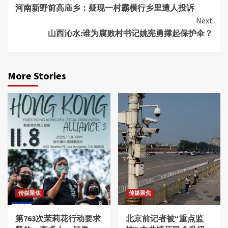
河南新野前高庙乡：疑现一村霸横行乡里遭人投诉
Reading
Next
山西沁水:谁为腐败村书记姚宪勇撑起保护伞？
More Stories
传媒聚焦
传媒聚焦
第763次茉莉花行动要求
北京前记者被“重点监