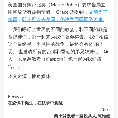
美国国务卿卢比奥（Marco Rubio）要求当局立
即释放所有被拘留者。 Grace 曾提到，
父亲为了
羊群
，
即使可以去美国，仍决意回国同受苦难
。
「我们呼吁全世界的不同的教会，和不同的就是
基督徒们，都一起来为我们教会祷告。 我们相信
这个最终是一个灵性的战争，最终会有奇迹出
现。 也邀请所有的台湾和香港的弟兄姊妹们、华
人，以至离散者（diaspora）也一起为我们祷
告。」
本文来源：棱角媒体
Continue
Previous
在恐惧中诞生，在抗争中觉醒
Reading
Next
两个背叛者一路投共人/陈维健