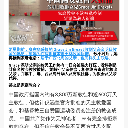
两星期前，身在华盛顿的 Grace Jin Drexel 收到父亲金明日牧
师的讯息，望她为在深圳被带走王林牧师祈祷
。 数小时后，她
再接到家母电话：
居于广西北海的父亲，也同样失去联络。
Grace 深明父亲的牧民工作终有一日会被强力打压，没料到是
廿多名教会教牧被捕。 她持守父亲信念，相信终有奇迹能救出
父亲，并嘱中、港、台及海外华人及离散社群，为教会及父亲
代祷。
甚么是家庭教会？
中国政府指国内约有3,800万新教徒和近600万天
主教徒，但估计仅涵盖官方批准的天主教爱国
会，和基督教三自爱国运动委员会注册的教会成
员。 中国共产党作为无神论者，未有完全排拒宗
教的存在，但不信任教会是不受西方世界支配，