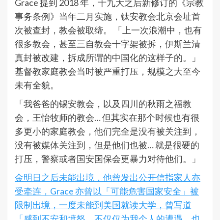
Grace 提到 2018 年，十九大之后新修订的《宗教
事务条例》当年二月实施，钛安教会北京会址首
次被查封，教会被取缔。 「上一次浪潮中，也有
很多教会，甚至三自教会十字架被拆，伊斯兰清
真封被改建，拆成所谓的中国化的这样子的。」
基督教家庭教会当时被严重打压，规模之大至今
未有全貌。
「我爸爸的锡安教会，以及四川的秋雨之福教
会，王怡牧师的教会… 但其实在那个时候也有很
多更小的家庭教会，他们完全是没有被关注到，
没有被媒体关注到，但是他们也被… 就是很硬的
打压，警察或者国安国保会更暴力对待他们。」
金明日之后未能出境，他曾发出公开信指家人亦
受牵连，Grace 亦曾以「可能危害国家安全」被
限制出境，一度未能到美国就读大学，曾写道
「感到不安和愤怒，不仅仅为我个人的遭遇，也