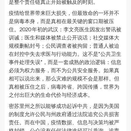
是整个责任链真正开始被触及的时刻。
疫情给世界带来巨大损失，但最致命的一环并不
是病毒本身，而是真相在最关键的窗口期被压
住。2020 年初的武汉：李文亮医生因发出警讯被
训诫；医生和媒体被禁止公开说话；社交媒体大
规模删帖封号；公民调查者被拘留；普通人被迫
在封控中失去求医与行动能力。这不是“公共卫生
事件处理失误”，而是一套成熟的政治逻辑：信息
必须为权力服务，而不为公共安全服务。如果真
相可以说出来，那么灾难的规模不会是那样。但
真相被压住之后，病毒跨省、跨国传播，世界为
之付出巨大的生命代价与经济成本。
密苏里州之所以能够成功起诉中共，是因为美国
的制度允许公民与州政府通过法院追究公共损害
责任。而在中国，疫情数据、信息与决策均被严
格封锁，公众没有任何法律途径可以质询、追责