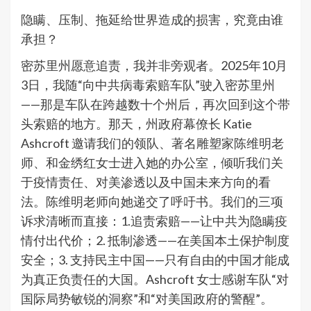
隐瞒、压制、拖延给世界造成的损害，究竟由谁
承担？
密苏里州愿意追责，我并非旁观者。2025年10月
3日，我随“向中共病毒索赔车队”驶入密苏里州
——那是车队在跨越数十个州后，再次回到这个带
头索赔的地方。那天，州政府幕僚长 Katie
Ashcroft 邀请我们的领队、著名雕塑家陈维明老
师、和金绣红女士进入她的办公室，倾听我们关
于疫情责任、对美渗透以及中国未来方向的看
法。陈维明老师向她递交了呼吁书。我们的三项
诉求清晰而直接：1.追责索赔——让中共为隐瞒疫
情付出代价；2. 抵制渗透——在美国本土保护制度
安全；3. 支持民主中国——只有自由的中国才能成
为真正负责任的大国。Ashcroft 女士感谢车队“对
国际局势敏锐的洞察”和“对美国政府的警醒”。