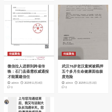
传媒聚焦
传媒聚焦
微信拉人进群到跨省传
武汉70岁老汉童斌被羁押
唤：石门县亟需权威通报
五个多月生命健康面临极
才能重建信任
度危险
admin
2025年11月14日
admin
2025年11月13日
0
0