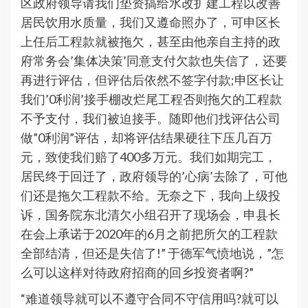
区政府领导请我们垫资搞给水改扩建工程以改善
居民饮用水质量，我们又遵命照办了，可申区长
上任后工程款就被拖欠，甚至由他亲自主持的政
府常务会’集体决策’同意支付欠款也失信了，还要
再进行评估，但评估后依然不签字付款;申区长让
我们’0利润’接手棚改烂尾工程否则拖欠的工程款
不予支付，我们被迫接手。随即他们找评估公司
做”0利润”评估，却将评估结果硬往下压几百万
元，致使我们赔了400多万元。我们如期完工，
居民终于回迁了，政府领导的’心病’去除了，可他
们还是拖欠工程款不给。无奈之下，我向上级投
诉，国务院东北清欠小组召开了现场会，申县长
在会上承诺于2020年的6月之前把所欠的工程款
全部结清，但还是失信了!” 于德军气愤地说，”怎
么可以这样对待政府招商的回乡投资者啊?”
“难道领导就可以不遵守合同不守信用吗?就可以