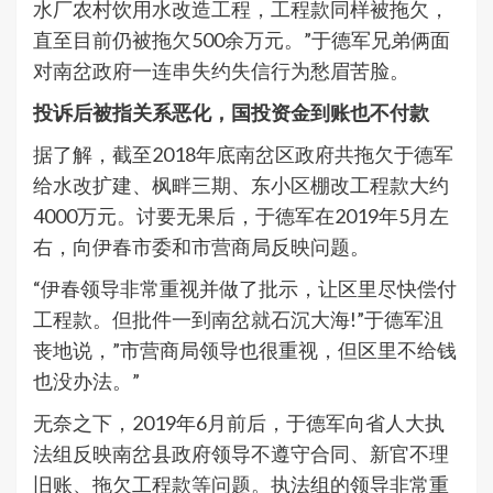
水厂农村饮用水改造工程，工程款同样被拖欠，
直至目前仍被拖欠500余万元。”于德军兄弟俩面
对南岔政府一连串失约失信行为愁眉苦脸。
投诉后被指关系恶化，国投资金到账也不付款
据了解，截至2018年底南岔区政府共拖欠于德军
给水改扩建、枫畔三期、东小区棚改工程款大约
4000万元。讨要无果后，于德军在2019年5月左
右，向伊春市委和市营商局反映问题。
“伊春领导非常重视并做了批示，让区里尽快偿付
工程款。但批件一到南岔就石沉大海!”于德军沮
丧地说，”市营商局领导也很重视，但区里不给钱
也没办法。”
无奈之下，2019年6月前后，于德军向省人大执
法组反映南岔县政府领导不遵守合同、新官不理
旧账、拖欠工程款等问题。执法组的领导非常重