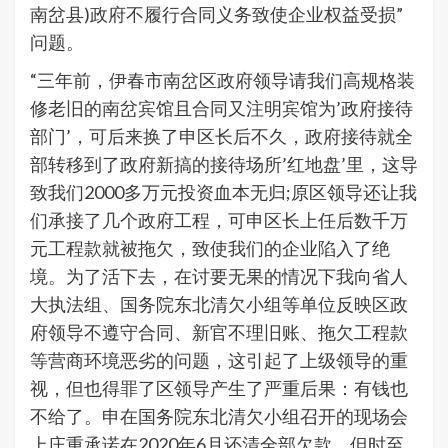
南岔县)政府不履行合同义务致使企业权益受损”
问题。
“三年前，伊春市南岔区政府领导请我们高规格装
修老旧的南岔宾馆且合同又注明宾馆为’政府接待
部门’，可后来换了申区长后不久，政府接待就全
部转移到了政府新搞的接待场所’红地盘’里，这导
致我们2000多万元投资血本无归;原区领导还让我
们承接了几个政府工程，可申区长上任后数千万
元工程款就被拖欠，致使我们的企业陷入了绝
境。为了活下去，在讨要无果的情况下我向省人
大执法组、国务院东北清欠小组等单位反映区政
府领导不遵守合同、新官不理旧账、拖欠工程款
等营商环境恶劣的问题，这引起了上级领导的重
视，但也得罪了区领导产生了严重后果：有钱也
不给了。申在国务院东北清欠小组召开的现场会
上庄重承诺在2020年6月还清全部欠款，但时至