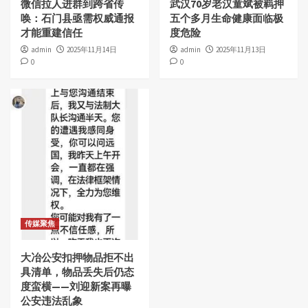
微信拉人进群到跨省传
武汉70岁老汉童斌被羁押
唤：石门县亟需权威通报
五个多月生命健康面临极
才能重建信任
度危险
admin
2025年11月14日
admin
2025年11月13日
0
0
传媒聚焦
大冶公安扣押物品拒不出
具清单，物品丢失后仍态
度蛮横——刘迎新案再曝
公安违法乱象