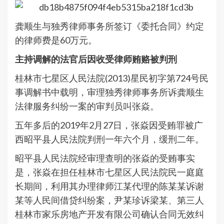
龚顺生与独秀律师事务所签订《委托合同》约定
的律师费是60万元。
主持调解的法官后因收受律师贿赂被判刑
桂林市七星区人民法院(2013)星民初字第724号民
事调解书中载明，审理独秀律师事务所诉龚顺生
法律服务纠纷一案的审判员叫张焱。
五年多后的2019年2月27日，张焱因受贿罪被广
西昭平县人民法院判刑一年六个月，缓刑二年。
昭平县人民法院经审理查明的张焱的受贿事实
是，张焱在担任桂林市七星区人民法院民一庭庭
长期间，利用其办理律师江某代理的陈某某诉谢
某等人民间借贷纠纷案，尹某珍诉梁某、第三人
桂林市家乐房地产开发有限公司确认合同无效纠