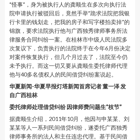
“怪事”，身为被执行人的龚顺生在多次向执行法
院申请执行被驳回后，竟然手举“跪求法院把我银
行卡里的钱划走，把我的房子和写字楼拍卖掉”的
锦旗，要求法院执行他与广西独秀律师事务所法
律服务合同纠纷一案。在桂林市中级人民法院多
次复议下，负责执行的法院终于在今年6月份决定
对案件恢复执行，但几个月过去了，法院至今仍
未予执行。而这一切又要从龚顺生委托律师代理
他与40多名债权人的民间借贷纠纷案说起。
华夏新闻-华夏早报灯塔新闻首席记者 董一泽 发
自广西桂林
委托律师处理借贷纠纷 因律师费问题生“枝节”
据龚顺生介绍，2011年10月，他因与申某某、刘
某某等人一系列民间借贷纠纷，遂委托广西独秀
律师事务所的法人和主任连忠代理。基于民间借