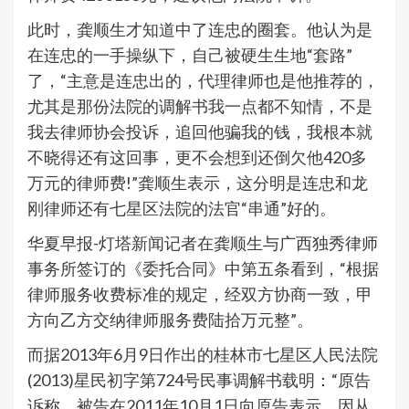
此时，龚顺生才知道中了连忠的圈套。他认为是
在连忠的一手操纵下，自己被硬生生地“套路”
了，“主意是连忠出的，代理律师也是他推荐的，
尤其是那份法院的调解书我一点都不知情，不是
我去律师协会投诉，追回他骗我的钱，我根本就
不晓得还有这回事，更不会想到还倒欠他420多
万元的律师费!”龚顺生表示，这分明是连忠和龙
刚律师还有七星区法院的法官“串通”好的。
华夏早报-灯塔新闻记者在龚顺生与广西独秀律师
事务所签订的《委托合同》中第五条看到，“根据
律师服务收费标准的规定，经双方协商一致，甲
方向乙方交纳律师服务费陆拾万元整”。
而据2013年6月9日作出的桂林市七星区人民法院
(2013)星民初字第724号民事调解书载明：“原告
诉称，被告在2011年10月1日向原告表示，因从