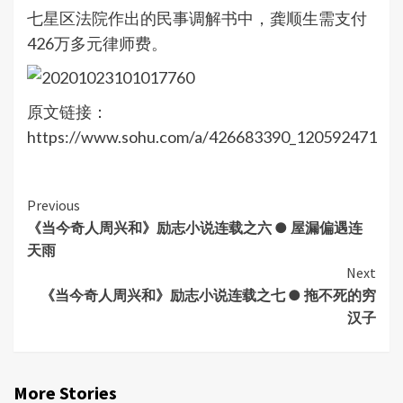
七星区法院作出的民事调解书中，龚顺生需支付
426万多元律师费。
原文链接：
https://www.sohu.com/a/426683390_120592471
Continue
Previous
《当今奇人周兴和》励志小说连载之六 ● 屋漏偏遇连
Reading
天雨
Next
《当今奇人周兴和》励志小说连载之七 ● 拖不死的穷
汉子
More Stories