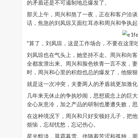
的矛盾还是不可遏制地总爆发了。
那天上午，周兴和熬了一夜，正在和客户洽谈
话，焦急的刘凤琼又面红耳赤和周兴和争执起
“算了，刘凤琼，这是工作场合，不要在这里
刘凤琼也在气头上，她坚持不走。周兴和向客
全都发泄出来。周兴和脸色铁青一言不发，妻
时，周兴和心里的积怨也总的爆发了，他狠狠
就是这一次冲突，夫妻两人的矛盾就更加激化
几年来无休止的争执吵闹，思想观念上的巨大
全心灰意冷，加之产品的研制也屡遭失败，思
在这种境况下，周兴和只好安顿好儿子，把他
烦恼，忘却忧愁，忘记伤心。
星光黯淡，晨霜暮雪。伴随着苦涩和孤独，周