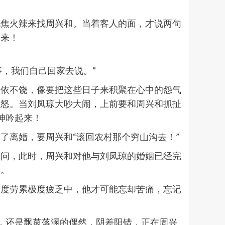
毛焦火辣来找周兴和。当着客人的面，才说两句
起来！
事，我们自己回家去说。”
不依不饶，像要把这些日子来积聚在心中的怨气
愤怒。当刘凤琼大吵大闹，上前要和周兴和抓扯
呻吟起来！
了离婚，要周兴和“滚回农村那个穷山沟去！”
过问，此时，周兴和对他与刘凤琼的婚姻已经完
艰。
极度劳累极度疲乏中，他才可能忘却苦痛，忘记
，还是飘茵落溷的偶然，阴差阳错，正在周兴