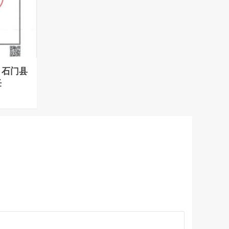
：石门县
任