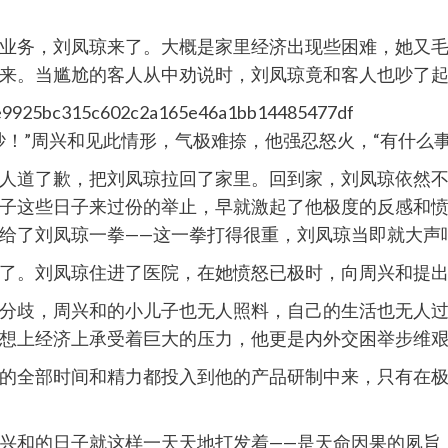
业务，刘凤琼来了。大概是家里经济出现些困难，她又
来。当尴尬的客人从中劝说时，刘凤琼竟和客人也吵了
吵！”周兴和见此情形，气极难捺，他强忍怒火，“有什么
人道了歉，把刘凤琼拉回了家里。回到家，刘凤琼依然
子这些日子来过份的举止，早就激起了他极度的反感和
给了刘凤琼一拳——这一拳打得很重，刘凤琼当即就大声
了。刘凤琼住进了医院，在她愤怒已极时，向周兴和提出
分歧，周兴和的小儿子也无人照料，自己的生活也无人
想上经济上承受着巨大的压力，他更是内外交困举步维
的全部时间和精力都投入到他的产品研制中来，只有在
兴和的日子就这样一天天地打发着——是天命因果的夙旨