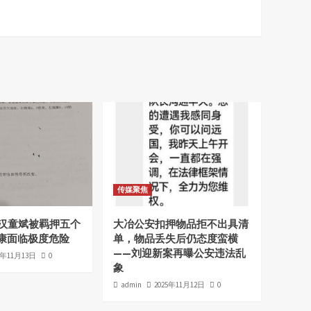
传媒聚焦
老汉童斌被羁押五个
大冶公安扣押物品拒不出具清
康面临极度危险
单，物品丢失后仍态度蛮横
——刘迎新案再曝公安违法乱
5年11月13日
0
象
admin
2025年11月12日
0