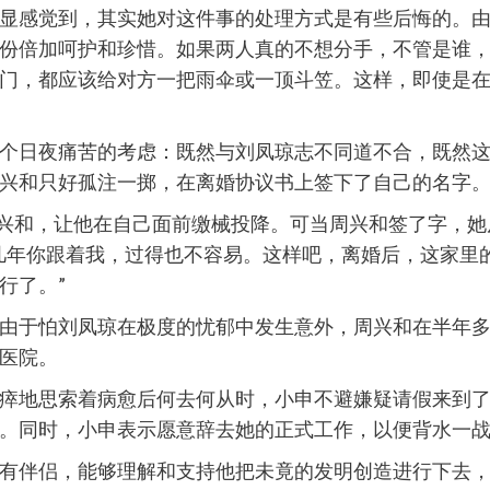
显感觉到，其实她对这件事的处理方式是有些后悔的。
份倍加呵护和珍惜。如果两人真的不想分手，不管是谁
门，都应该给对方一把雨伞或一顶斗笠。这样，即使是
个日夜痛苦的考虑：既然与刘凤琼志不同道不合，既然
兴和只好孤注一掷，在离婚协议书上签下了自己的名字
周兴和，让他在自己面前缴械投降。可当周兴和签了字，
几年你跟着我，过得也不容易。这样吧，离婚后，这家里
行了。”
由于怕刘凤琼在极度的忧郁中发生意外，周兴和在半年
医院。
瘁地思索着病愈后何去何从时，小申不避嫌疑请假来到
。同时，小申表示愿意辞去她的正式工作，以便背水一
有伴侣，能够理解和支持他把未竟的发明创造进行下去