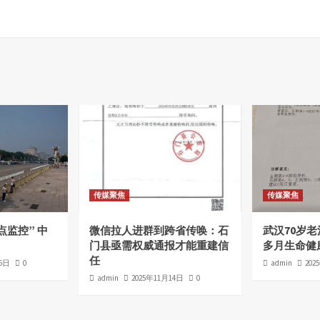
传媒聚焦
传媒聚焦
点监控” 中
微信拉人进群到跨省传唤：石
武汉70岁
门县亟需权威通报才能重建信
多月生命健
任
16日
0
admin
202
admin
2025年11月14日
0