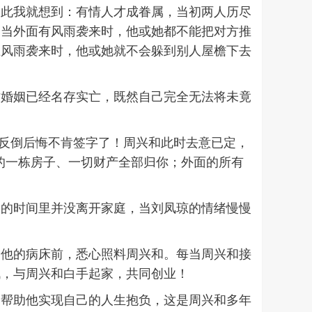
由此我就想到：有情人才成眷属，当初两人历尽
，当外面有风雨袭来时，他或她都不能把对方推
在风雨袭来时，他或她就不会躲到别人屋檐下去
这婚姻已经名存实亡，既然自己完全无法将未竟
。
她反倒后悔不肯签字了！周兴和此时去意已定，
的一栋房子、一切财产全部归你；外面的所有
多的时间里并没离开家庭，当刘凤琼的情绪慢慢
了他的病床前，悉心照料周兴和。每当周兴和接
战，与周兴和白手起家，共同创业！
，帮助他实现自己的人生抱负，这是周兴和多年