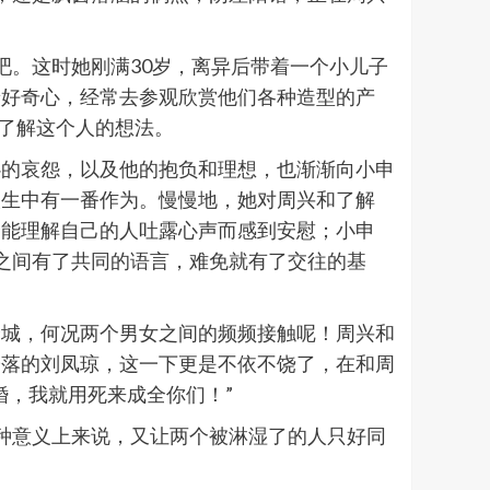
吧。这时她刚满30岁，离异后带着一个小儿子
着好奇心，经常去参观欣赏他们各种造型的产
了了解这个人的想法。
心的哀怨，以及他的抱负和理想，也渐渐向小申
人生中有一番作为。慢慢地，她对周兴和了解
个能理解自己的人吐露心声而感到安慰；小申
之间有了共同的语言，难免就有了交往的基
全城，何况两个男女之间的频频接触呢！周兴和
冷落的刘凤琼，这一下更是不依不饶了，在和周
婚，我就用死来成全你们！”
种意义上来说，又让两个被淋湿了的人只好同