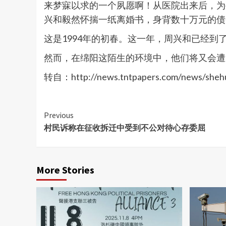
来梦寐以求的一个夙愿啊！从医院出来后，为
兴和毅然怀揣一纸离婚书，身背数十万元的债
这是1994年的初春。这一年，周兴和已经到
然而，在绵阳这陌生的环境中，他们将又会遭
转自：http://news.tntpapers.com/news/shehu
Continue
Previous
村民诉称在征收拆迁中受到不公对待心存委屈
Reading
More Stories