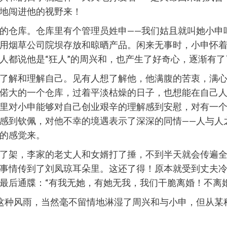
地闯进他的视野来！
的仓库。仓库里有个管理员姓申——我们姑且就叫她小申
用烟草公司院坝存放和晾晒产品。闲来无事时，小申怀
人都说他是“狂人”的周兴和，也产生了好奇心，逐渐有
了解和理解自己。见有人想了解他，他满腹的苦衷，满
偌大的一个仓库，过着平淡枯燥的日子，也想能在自己
里对小申能够对自己创业艰辛的理解感到安慰，对有一
感到钦佩，对他不幸的境遇表示了深深的同情——人与人
的感觉来。
了架，李家的老丈人和女婿打了捶，不到半天就会传遍
事情传到了刘凤琼耳朵里。这还了得！原本就受到丈夫
最后通牒：“有我无她，有她无我，我们干脆离婚！不离
这种风雨，当然毫不留情地淋湿了周兴和与小申，但从某