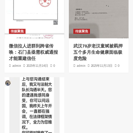
传媒聚焦
传媒聚焦
微信拉人进群到跨省传
武汉70岁老汉童斌被羁押
唤：石门县亟需权威通报
五个多月生命健康面临极
才能重建信任
度危险
admin
2025年11月14日
0
admin
2025年11月13日
0