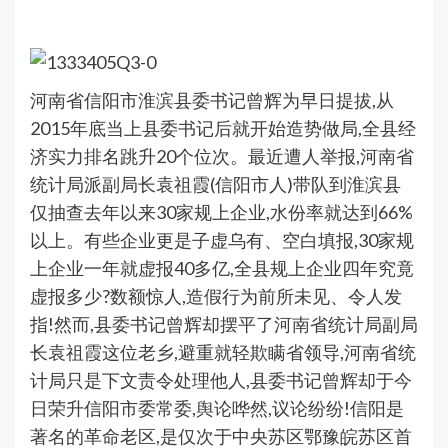
河南省信阳市淮滨县委书记曾辉为早日提拔,从
2015年底当上县委书记后就开始造势做局,全县经
济实力排名跳升20个位次。最近遭人举报,河南省
统计局派副局长袁祖霞(信阳市人)带队到淮滨县
仅抽查去年以来30家规上企业,水份率就达到66%
以上。有些企业更是子虚乌有、空白填报,30家规
上企业一年就虚报40多亿,全县规上企业四年究竟
虚报多少?数额惊人,造假行为前所未见、令人发
指!然而,县委书记曾辉却摆平了河南省统计局副局
长袁祖霞这位老乡,避重就轻欺瞒省领导,河南省统
计局只是下文责令处理他人,县委书记曾辉却于今
日荣升信阳市委常委,舆论哗然,议论纷纷!信阳是
著名的革命老区,是仅次于中央苏区鄂豫皖苏区首