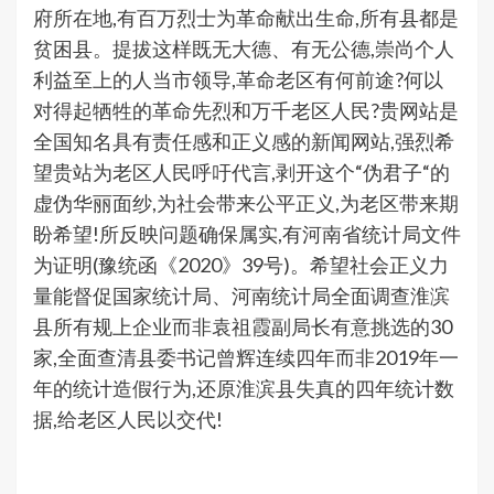
府所在地,有百万烈士为革命献出生命,所有县都是
贫困县。提拔这样既无大德、有无公德,崇尚个人
利益至上的人当市领导,革命老区有何前途?何以
对得起牺牲的革命先烈和万千老区人民?贵网站是
全国知名具有责任感和正义感的新闻网站,强烈希
望贵站为老区人民呼吁代言,剥开这个“伪君子“的
虚伪华丽面纱,为社会带来公平正义,为老区带来期
盼希望!所反映问题确保属实,有河南省统计局文件
为证明(豫统函《2020》39号)。希望社会正义力
量能督促国家统计局、河南统计局全面调查淮滨
县所有规上企业而非袁祖霞副局长有意挑选的30
家,全面查清县委书记曾辉连续四年而非2019年一
年的统计造假行为,还原淮滨县失真的四年统计数
据,给老区人民以交代!