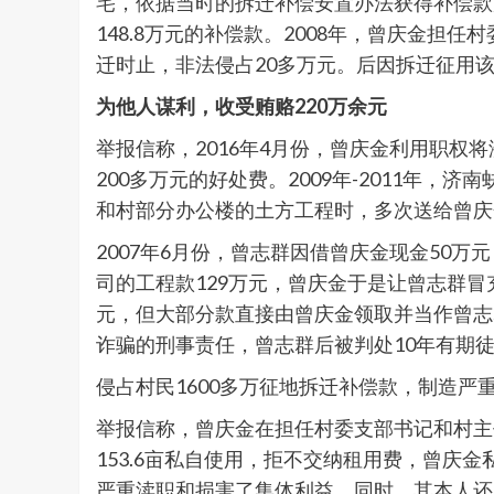
宅，依据当时的拆迁补偿安置办法获得补偿款
148.8万元的补偿款。2008年，曾庆金担
迁时止，非法侵占20多万元。后因拆迁征用
为他人谋利，收受贿赂220万余元
举报信称，2016年4月份，曾庆金利用职权
200多万元的好处费。2009年-2011
和村部分办公楼的土方工程时，多次送给曾庆
2007年6月份，曾志群因借曾庆金现金50万
司的工程款129万元，曾庆金于是让曾志群冒
元，但大部分款直接由曾庆金领取并当作曾志
诈骗的刑事责任，曾志群后被判处10年有期
侵占村民1600多万征地拆迁补偿款，制造严
举报信称，曾庆金在担任村委支部书记和村主
153.6亩私自使用，拒不交纳租用费，曾
严重渎职和损害了集体利益。同时，其本人还