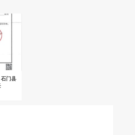
：石门县
任