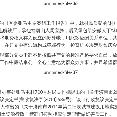
理
4日的《区委张马屯专案组工作报告》中，就村民质疑的“村
一电解铁厂，承包给唐山人周宝静，后又承包给安徽人丁
电费收入存入设立的帐外帐，用此款应酬关系单位，共计收
，在开支中有涉嫌构成犯罪行为，检察机关决定对曾庆
现部分党员干部不是按照共产党的标准严格要求自己，
工作中廉洁奉公，全心全意地为群众办实事，并且希望
街道办事处张马屯村700号村民吴作德提出的《关于济南市
定书(鲁政复决字[2014] 636号)，该《行政复议
出的《关于济南市2011年第二批次城市建设用地实施方案的
国土资源行政主管部门按照相应法定职责做好善后工作。