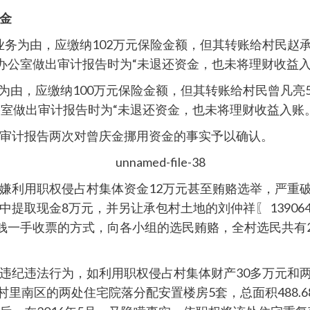
金
业务为由，应缴纳102万元保险金额，但其转账给村民赵承斐3
办公室做出审计报告时为“未退还资金，也未将理财收益入
为由，应缴纳100万元保险金额，但其转账给村民曾凡亮500
公室做出审计报告时为“未退还资金，也未将理财收益入账。
审计报告两次对曾庆金挪用资金的事实予以确认。
嫌利用职权侵占村集体资金12万元甚至贿赂选举，严重破
取现金8万元，并另让承包村土地的刘仲祥〖 1390641
钱一手收票的方式，向各小组的选民贿赂，全村选民共有2
纪违法行为，如利用职权侵占村集体财产30多万元和两套
村里南区的两处住宅院落分配安置楼房5套，总面积488.6