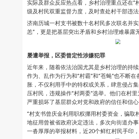
实际及群众反应热点看，乡村治理重点还在“
级及村民双重监督力度，及时查处村干部违法
济南历城一村支书被数十名村民多次联名并实
恙”，更是把基层突出矛盾和乡村治理难暴露
屡遭举报，区委曾定性涉嫌犯罪
近年来，随着依法治国尤其是乡村治理的持续
作为、乱作为行为和“村霸”和“苍蝇”也不断
胀，不仅利用手中的特权或关系，肆意侵占集
压村民，违规操作“村两委”选举。他们在村
严重损坏了基层群众对党和政府的信任和信心
“村支书曾庆金利用职权挪用村委资金，骗取
地征用曾被省政府决定违法，多次向街道办事
一沓厚厚的举报材料，近20个鲜红村民手印