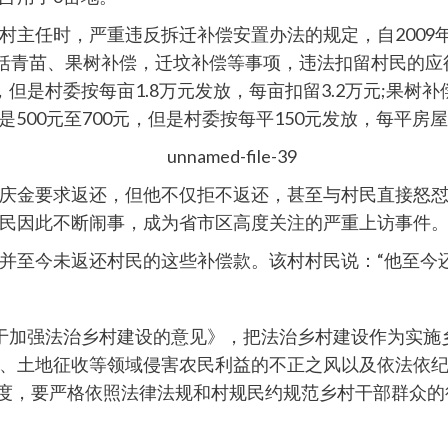
主任时，严重违反拆迁补偿安置办法的规定，自2009年
包括青苗、果树补偿，迁坟补偿等事项，违法扣留村民的
是村委按每亩1.8万元发放，每亩扣留3.2万元;果树补
500元至700元，但是村委按每平150元发放，每平房屋扣
庆金要求返还，但他不仅拒不返还，甚至与村民直接怒
民因此不断闹事，成为省市区高度关注的严重上访事件
并至今未返还村民的这些补偿款。该村村民说：“他至今还
于加强法治乡村建设的意见》，把法治乡村建设作为实施
、土地征收等领域侵害农民利益的不正之风以及依法依
制度，要严格依照法律法规和村规民约规范乡村干部群众