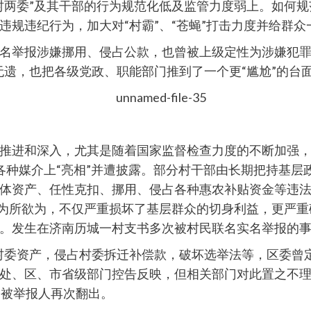
村两委”及其干部的行为规范化低及监管力度弱上。如何规
违规违纪行为，加大对“村霸”、“苍蝇”打击力度并给群
名举报涉嫌挪用、侵占公款，也曾被上级定性为涉嫌犯罪
无遗，也把各级党政、职能部门推到了一个更“尴尬”的台
推进和深入，尤其是随着国家监督检查力度的不断加强，
在各种媒介上“亮相”并遭披露。部分村干部由长期把持基层
体资产、任性克扣、挪用、侵占各种惠农补贴资金等违
里为所欲为，不仅严重损坏了基层群众的切身利益，更严
。发生在济南历城一村支书多次被村民联名实名举报的
村委资产，侵占村委拆迁补偿款，破坏选举法等，区委曾
处、区、市省级部门控告反映，但相关部门对此置之不理，
，被举报人再次翻出。