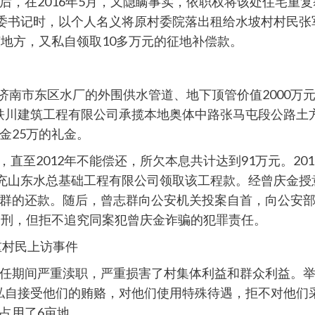
后，在2016年5月，又隐瞒事实，依职权将该处住宅重
任村委书记时，以个人名义将原村委院落出租给水坡村村民张军
该地方，又私自领取10多万元的征地补偿款。
将济南市东区水厂的外围供水管道、地下顶管价值2000
年，济南蚨川建筑工程有限公司承揽本地奥体中路张马屯段公
金25万的礼金。
元，直至2012年不能偿还，所欠本息共计达到91万元。2
充山东水总基础工程有限公司领取该工程款。经曾庆金授意，
群的还款。随后，曾志群向公安机关投案自首，向公安
徒刑，但拒不追究同案犯曾庆金诈骗的犯罪责任。
重村民上访事件
任期间严重渎职，严重损害了村集体利益和群众利益。
庆金私自接受他们的贿赂，对他们使用特殊待遇，拒不对他
占用了6亩地。