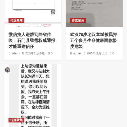
传媒聚焦
传媒聚焦
微信拉人进群到跨省传
武汉70岁老汉童斌被羁押
唤：石门县亟需权威通报
五个多月生命健康面临极
才能重建信任
度危险
admin
2025年11月14日
0
admin
2025年11月13日
0
传媒聚焦