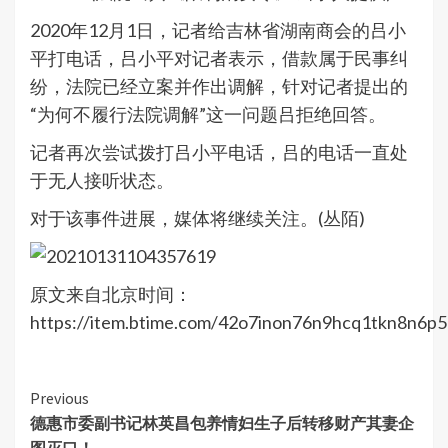
2020年12月1日，记者给吉林省湖南商会的吕小
平打电话，吕小平对记者表示，借款属于民事纠
纷，法院已经立案并作出调解，针对记者提出的
“为何不履行法院调解”这一问题吕拒绝回答。
记者再次尝试拨打吕小平电话，吕的电话一直处
于无人接听状态。
对于该事件进展，媒体将继续关注。(丛陌)
原文来自北京时间：
https://item.btime.com/42o7inon76n9hcq1tkn8n6p
Continue
Previous
德惠市委副书记林英昌包养情妇生子后转移财产其妻企
Reading