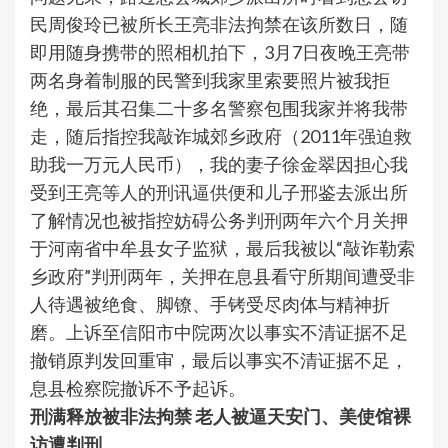
民周俊玲已被所长王亮非法拘禁在该所数日，随
即用随身携带的照相机拍下，3月7日夜晚王亮带
两名身着制服的民警到我家里索要照片被我拒
绝，最后其召集二十多名警察包围我家并将我带
走，随后指控我敲诈城郊乡政府（2011年强迫救
助我一万元人民币），我的妻子徐金翠因担心我
受到王亮等人的刑讯逼供便和儿子邢鉴去派出所
了解情况也被指控妨碍公务判刑两年六个月关押
于河南省中牟县女子监狱，最后我被以“敲诈勒索
乡政府”判刑两年，关押在息县看守所期间遭受非
人待遇被绝食、脚镣、手铐受尽肉体与精神折
磨。上诉至信阳市中院两次以事实不清证据不足
撤销原判发回重审，最后以事实不清证据不足，
息县检察院撤诉不予起诉。
刑满释放被非法拘禁 老人被逼天安门、美使馆裸
访遭判刑