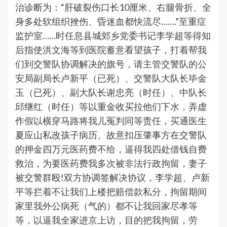
治诊断为：“肝破裂伤口长10厘米、右腿骨折、全
身多处软组织挫伤、昏迷血都快流尽…….”至重症
监护室……时任息县城郊乡党委书记李学超等得知
后指使洪文海等到医院蓄意看望孩子，打着帮我
们到交警队协调解决的旗号，请主管交警队的公
安局副局长卢新平（已死）、交警队大队长毕金
玉（已死）、副大队长谢忠亮（时任）、中队长
邱继红（时任）等以重金收买拉他们下水，弄虚
作假以横穿马路将我儿冤判同等责任，买通医生
夏应山私改孩子病历、故意扣压肇事方在交警队
的押金四万元医药费不给，逼得我四处借钱自费
救治，为要医药费我多次被非法行政拘留，妻子
被交警群殴!双方协调签解决协议，李学超、卢新
平等拦着不让我们上楼把赔偿款私分，拘留期间
家里我外公病死（气的）都不让我回家尽孝等
等，以逼我全家进京上访，目的把我拘留，劳