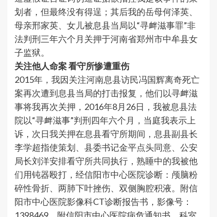
划者，但最终没有得逞；其后我的岳母何泽英、
母亲邢家英、女儿被息县当局以“寻衅滋事罪”非
法判刑三年六个月关押于河南省郑州市中牟县女
子监狱。
关注他人命案 看守所惨遭重伤
2015年，我因关注河南息县访民冯国辉离奇死亡
案再次遭到息县当局的打击报复，他们以寻衅滋
事将我再次关押，2016年8月26日，我被息县法
院以“寻衅滋事”判刑四年六个月，当庭我表示上
诉，次日我关押在息县看守所期间，息县副县长
李学超指使策划、县委书记金平点头同意、公安
局长刘洋安排看守所共同执行，熟睡中的我被他
们用钝器殴打，经信阳市中心医院诊断：颅脑粉
碎性骨折、两肺下叶挫伤、双侧胸腔积液。附信
阳市中心医院影像科CT诊断报告书，影像号：
1398469，附信阳市中心医院病危通知书，科室