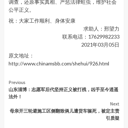
调查，还原事实真相、严惩法律蛀虫，维护社会
公平正义。
祝：大家工作顺利、身体安康
求助人：邢望力
联系电话：17629982233
2021年03月05日
原文地址：
http://www.chinamsbb.com/shehui/926.html
Continue
Previous
山东淄博：志愿军后代坚持正义被打残，凶手至今逍遥
Reading
法外！
Next
母亲开三轮避施工区侧翻致俩儿遭货车辗死，被定主责
引质疑