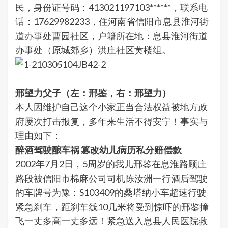
民，身份证号码：413021197103******，联系电
话：17629982233，住河南省信阳市息县淮河街
道办事处曹园社区，户籍所在地：息县淮河街道
办事处（原城郊乡）洪庄社区黄楼组。
邢望力父子（左：邢鉴，右：邢望力）
本人因维护自己这个小家正当合法权益被地方政
府屡次打击报复，多年来生活不得安宁！事实与
理由如下：
醉酒驾驶酿车祸 篡改幼儿病历私分赔偿款
2002年7月2日，5周岁的我儿邢鉴在息淮路顾庄
路段被信阳市棉麻公司司机陈汝洲一行酒后驾驶
的车牌号为豫：S103409的桑塔纳小车超速行驶
紧急刹车，距刹车线10几米将受到惊吓的邢鉴撞
飞一丈多高一丈多远！紧急送入息县人民医院救