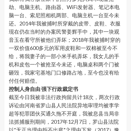
劫、电脑主机、路由器、WiFi发射器、笔记本电
脑一台、索尼照相机两部、电脑主机一台至今未
还。2014年我被捕时所穿戴的皮带、皮鞋、衣服
现在仍在当时的办案民警姜辉手中，其中一块观
音玉在看守所被他们弄坏；2018年我被捕时穿的
一双价值600多元的军用皮鞋和一双棉被至今不
给，将我妻子的一部小米手机弄坏，我女儿的手
机和皮包一个被抢至今未还，电脑桌和两个门被
砸毁，我家宅基地门口修路占地，至今也没有给
付任何赔偿。
控制人身自由 强下行政裁定书
截至今日我被非法行政拘留共计18次，两次行政
诉讼由河南省罗山县人民法院异地审理均被李学
超等犯罪团伙买通久拖不开庭，我被息县当局非
法抓捕服刑期间，2017年12月7日，罗山县法院
以“无正当理由拒不出庭”之理由下发（2017）豫