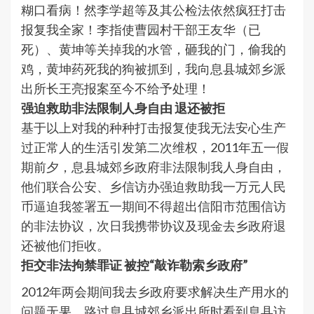
糊口看病！然李学超等及其公检法依然疯狂打击
报复我全家！李指使曹园村干部王友华（已
死）、黄坤等关掉我的水管，砸我的门，偷我的
鸡，黄坤药死我的狗被抓到，我向息县城郊乡派
出所长王亮报案至今不给予处理！
强迫救助非法限制人身自由 退还被拒
基于以上对我的种种打击报复使我无法安心生产
过正常人的生活引发第二次维权，2011年五一假
期前夕，息县城郊乡政府非法限制我人身自由，
他们联合公安、乡信访办强迫救助我一万元人民
币逼迫我签署五一期间不得超出信阳市范围信访
的非法协议，次日我携带协议及现金去乡政府退
还被他们拒收。
拒交非法拘禁罪证 被控“敲诈勒索乡政府”
2012年两会期间我去乡政府要求解决生产用水的
问题无果，路过息县城郊乡派出所时看到息县访