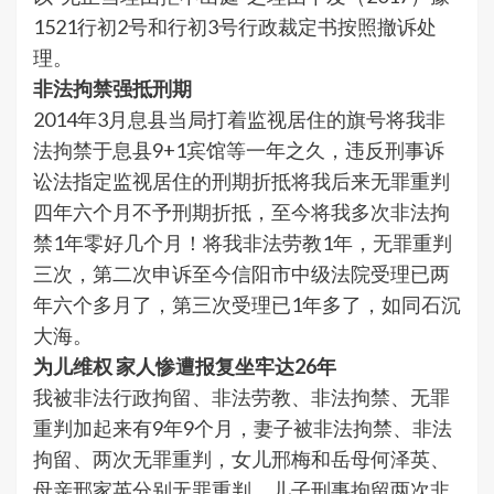
1521行初2号和行初3号行政裁定书按照撤诉处
理。
非法拘禁强抵刑期
2014年3月息县当局打着监视居住的旗号将我非
法拘禁于息县9+1宾馆等一年之久，违反刑事诉
讼法指定监视居住的刑期折抵将我后来无罪重判
四年六个月不予刑期折抵，至今将我多次非法拘
禁1年零好几个月！将我非法劳教1年，无罪重判
三次，第二次申诉至今信阳市中级法院受理已两
年六个多月了，第三次受理已1年多了，如同石沉
大海。
为儿维权 家人惨遭报复坐牢达26年
我被非法行政拘留、非法劳教、非法拘禁、无罪
重判加起来有9年9个月，妻子被非法拘禁、非法
拘留、两次无罪重判，女儿邢梅和岳母何泽英、
母亲邢家英分别无罪重判，儿子刑事拘留两次非