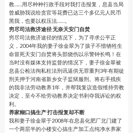
教……用尽种种行政手段对我打击报复，息县当局
曾威胁我说给贪官等花费已达三个多亿元人民币
黑我，也要以权压法……。
穷尽司法救济途径 无奈天安门自焚
穷尽司法救济途径的情况下，为了寻求公平正
义，2004年我的妻子徐金翠为了孩子不惜牺牲生
命冒死天安门自焚将头部烧伤以示警钟长鸣！在
当时没有媒体支持监督的情况下，妻子徐金翠被
息县公检法徇私枉法刑讯逼供无罪重判3年有期徒
刑关押于河南省新乡女子监狱服刑。将右手残疾
的我非法劳动教养1年，并帮我复议造假维持劳教
决定，至今不给劳动教养决定书剥夺我诉讼的权
利。
养家糊口搞生产 打击报复却不断
我和妻子徐金翠于2008年在息县化肥厂北门建了
一个两层半的小楼安心搞生产加工点纯净水养家