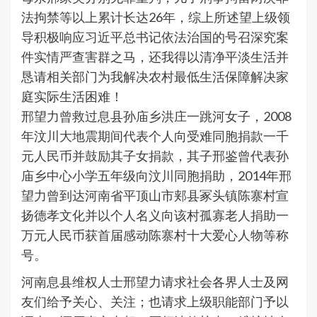
法拘禁等以上累计长达26年，综上所述望上级领
导积极响应习近平总书记依法治国的号召深究案
件实情严查害群之马，还我得以清净平淡生活并
恳请相关部门为我解决农村最低生活保障解决家
庭实际生活困难！
邢望力曾救过息县孙庙乡洪庄一跳河女子，2008
年汶川大地震期间代表个人向受难同胞捐款一千
元人民币并鼓励其子女捐款，其子邢鉴曾代表孙
庙乡中心小学五年级向汶川同胞捐助，2014年邢
望力曾到达河南省平顶山市郏县冢头镇陈寨村宣
扬德孝文化并以个人名义向该村孤寡老人捐助一
万元人民币获首届感动陈寨村十大爱心人物等称
号。
河南息县维权人士邢望力请求社会各界人士及网
友们给予关心、关注；也请求上级职能部门予以