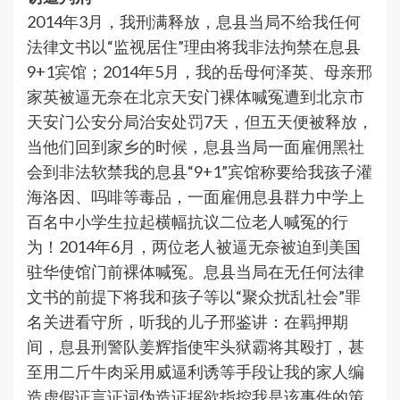
2014年3月，我刑满释放，息县当局不给我任何
法律文书以“监视居住”理由将我非法拘禁在息县
9+1宾馆；2014年5月，我的岳母何泽英、母亲邢
家英被逼无奈在北京天安门裸体喊冤遭到北京市
天安门公安分局治安处罚7天，但五天便被释放，
当他们回到家乡的时候，息县当局一面雇佣黑社
会到非法软禁我的息县“9+1”宾馆称要给我孩子灌
海洛因、吗啡等毒品，一面雇佣息县群力中学上
百名中小学生拉起横幅抗议二位老人喊冤的行
为！2014年6月，两位老人被逼无奈被迫到美国
驻华使馆门前裸体喊冤。息县当局在无任何法律
文书的前提下将我和孩子等以“聚众扰乱社会”罪
名关进看守所，听我的儿子邢鉴讲：在羁押期
间，息县刑警队姜辉指使牢头狱霸将其殴打，甚
至用二斤牛肉采用威逼利诱等手段让我的家人编
造虚假证言证词伪造证据欲指控我是该事件的策