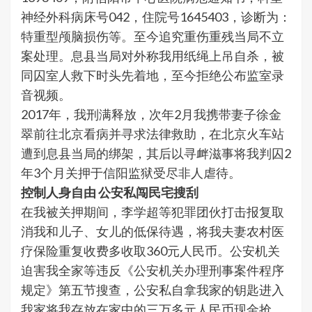
神经外科病床号042，住院号1645403，诊断为：
特重型颅脑损伤等。至今追究重伤重残当局不立
案处理。息县当局对外称我用纸绳上吊自杀，被
同囚室人救下时头先着地，至今拒绝公布监室录
音视频。
2017年，我刑满释放，次年2月我携带妻子徐金
翠前往北京看病并寻求法律救助，在北京火车站
遭到息县当局的绑架，其后以寻衅滋事将我判囚2
年3个月关押于信阳监狱受尽非人虐待。
控制人身自由 公安私闯民宅搜刮
在我被关押期间，李学超等犯罪团伙打击报复取
消我和儿子、女儿的低保待遇，将我夫妻农村医
疗保险重复收费多收取360元人民币。公安机关
迫害我全家等违反《公安机关办理刑事案件程序
规定》第五节搜查，公安私自拿我家的钥匙进入
我家将我存放在家中的三万多元人民币现金抢