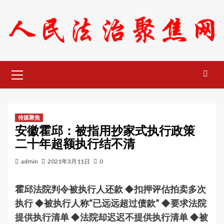
Skip
to
content
Primary
Menu
传媒聚焦
安徽霍邱：被指用抄家式执行政策
二十年超额执行结不清
admin
2021年3月11日
0
霍邱法院判令被执行人还款 ◆扣押评估拍卖多次
执行 ◆被执行人称“已远远超过债款” ◆要求法院
提供执行清单 ◆法院却迟迟不提供执行清单 ◆被