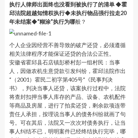
执行人律师出面终也没看到被执行了的清单 ◆霍
邱法院超越知情权执行◆未执行物品强行拉走20
年未结案◆“糊涂”执行为哪
般？
个人企业因经营不善导致的破产还贷，必须遵循
相关法律程序才能保证还贷的合法公正性。
安徽省霍邱县石店镇彭桥村彭一组村民：当事
人，因做农机生意贷款引发纠纷，霍邱法院作出
“（2001）霍民二初字第405号”《民事判决
书》，判决当事人还贷，该案执行过程中，法院
将查封扣押当事人库存的产品、设备、农机配件
等商品及房屋，进行了拍卖还贷，剩余款项连带
责任人承担，按理说当事人的债务纠纷就画了句
号。可在其后，法院又一次次对债务执行，让当
事人纠结不已，明明案件已经终结执行完毕，哪