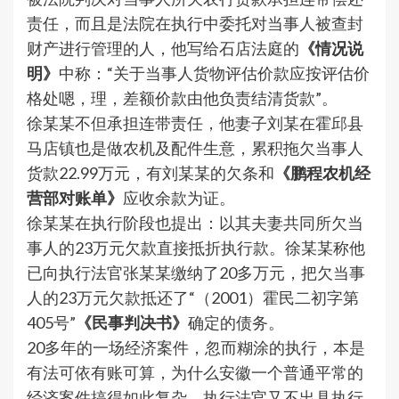
责任，而且是法院在执行中委托对当事人被查封
财产进行管理的人，他写给石店法庭的
《情况说
明》
中称：“关于当事人货物评估价款应按评估价
格处嗯，理，差额价款由他负责结清货款”。
徐某某不但承担连带责任，他妻子刘某在霍邱县
马店镇也是做农机及配件生意，累积拖欠当事人
货款22.99万元，有刘某某的欠条和
《鹏程农机经
营部对账单》
应收余款为证。
徐某某在执行阶段也提出：以其夫妻共同所欠当
事人的23万元欠款直接抵折执行款。徐某某称他
已向执行法官张某某缴纳了20多万元，把欠当事
人的23万元欠款抵还了“（2001）霍民二初字第
405号”
《民事判决书》
确定的债务。
20多年的一场经济案件，忽而糊涂的执行，本是
有法可依有账可算，为什么安徽一个普通平常的
经济案件搞得如此复杂，执行法官又不出具执行