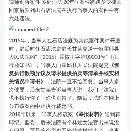
律师剖析案件 多处违法 20年间案件蹊跷多变律师
回京后罗列出石店法庭在执行当事人的案件中有
六处违法。
2015年，当事人在石店法庭为其他案件案件开庭
时，庭后时任石店法庭庭长甘某交送一份霍邱县
人民法院的“（2015）霍恢执字第00001号”《执
行通知书》，当事人向霍邱县人民法院提交
《恢
复执行数额异议及请求提供拍卖等清单并核实相
关情况申请书》
，法院一直不给回复。当事人多
次催要，后来甘某告诉当事人说：我们（法院）
也不执行你了，你也别告了。随后，法院在网上
公布该案的中止执行裁定书。
2018年以来，当事人将该案
《举报材料》
送到霍
邱纪、监委，后来法院有个林姓女法官出来说没
有问题，可是连个字也不给就这样结束了。当事