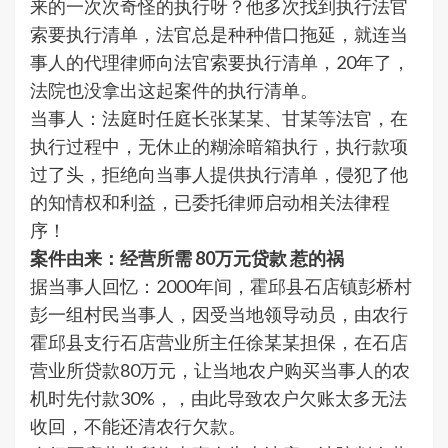
来的一次次奇怪的执行呀？他多次找到执行法官
索要执行清单，法官总是种种借口拖延，就连当
事人的代理律师向法官索要执行清单，20年了，
法院也没拿出这起案件的执行清单。
当事人：法庭时任庭长张某某、甘某等法官，在
执行过程中，无休止的糊涂暗箱执行，执行款项
过了头，拒绝向当事人提供执行清单，侵犯了他
的知情权和利益，已委托律师启动相关法律程
序！
案件由来：经营所需 80万元贷款 惹的祸
据当事人回忆：2000年间，霍邱县石店镇彭桥村
彭一组村民当事人，因受当地领导动员，由农行
霍邱县支行石店营业所主任徐某某担保，在石店
营业所贷款80万元，让当地农户购买当事人的农
机时先付款30%，，由此导致农户欠账太多无法
收回，不能还清农行欠款。