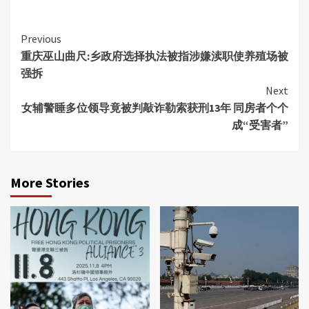
Continue
Previous
重庆巫山曲尺:乡政府选择执法被指涉嫌渎职使养殖场被
Reading
强拆
Next
女辅警睡多位领导竟被判敲诈勒索获刑13年 同房者个个
成“受害者”
More Stories