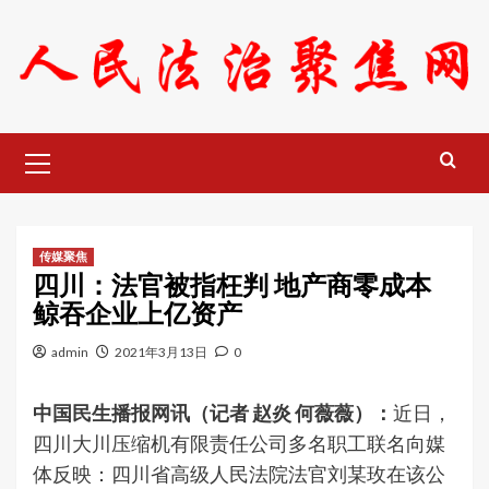
Skip
to
content
Primary
Menu
传媒聚焦
四川：法官被指枉判 地产商零成本
鲸吞企业上亿资产
admin
2021年3月13日
0
中国民生播报网讯（记者 赵炎 何薇薇）：
近日，
四川大川压缩机有限责任公司多名职工联名向媒
体反映：四川省高级人民法院法官刘某玫在该公