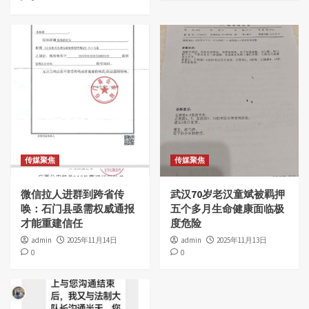
传媒聚焦
传媒聚焦
微信拉人进群到跨省传
武汉70岁老汉童斌被羁押
唤：石门县亟需权威通报
五个多月生命健康面临极
才能重建信任
度危险
admin
2025年11月14日
admin
2025年11月13日
0
0