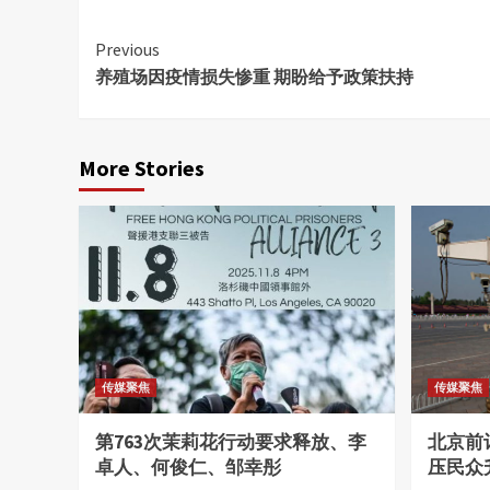
Continue
Previous
养殖场因疫情损失惨重 期盼给予政策扶持
Reading
More Stories
传媒聚焦
传媒聚焦
第763次茉莉花行动要求释放、李
北京前
卓人、何俊仁、邹幸彤
压民众