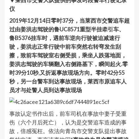
▼莱西市交警大队提供的事发时段警车行驶记录
仪
2019年12月14日零时37分，当莱西市交警追车超
过由姜洪志驾驶的鲁UC8571重型半挂牵引车、
鲁B5376挂车时，遇前车逆向行驶被迫减速行
驶，姜洪志正常行驶中前车突然右转弯发生刮
擦，致前车驾驶室右侧受损，乘坐人跌落地面，
姜洪志驾驶的车辆翻入右侧路基下，瞬间起火.零
时39分10秒,又折返事故现场方向。零时42分55
秒，另一台警车到达事故现场，莱西市原追车人
员才与处警人员到达事故现场
事故认定书作出后，前车司机在事故中妻子受重
伤（六个月后死亡），认为是交警追车造成的事
故，倍感冤枉。依法向青岛市交警支队提出事故