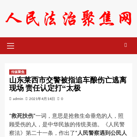
Skip
to
content
Primary
Menu
传媒聚焦
山东莱西市交警被指追车酿伤亡逃离
现场 责任认定打“太极
admin
2021年4月14日
0
“
救死扶伤
”一词，意思是抢救生命垂危的人，照
顾受伤的人，是中华民族的传统美德。《人民警
察法》第二十一条，作出了“
人民警察遇到公民人