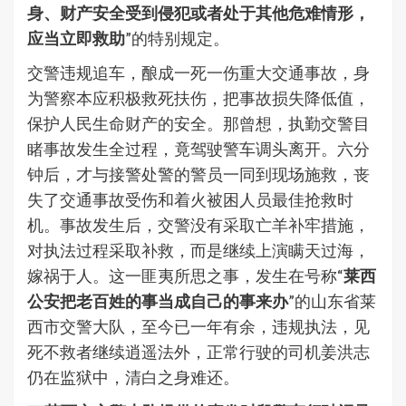
身、财产安全受到侵犯或者处于其他危难情形，
应当立即救助
”的特别规定。
交警违规追车，酿成一死一伤重大交通事故，身
为警察本应积极救死扶伤，把事故损失降低值，
保护人民生命财产的安全。那曾想，执勤交警目
睹事故发生全过程，竟驾驶警车调头离开。六分
钟后，才与接警处警的警员一同到现场施救，丧
失了交通事故受伤和着火被困人员最佳抢救时
机。事故发生后，交警没有采取亡羊补牢措施，
对执法过程采取补救，而是继续上演瞒天过海，
嫁祸于人。这一匪夷所思之事，发生在号称“
莱西
公安把老百姓的事当成自己的事来办
”的山东省莱
西市交警大队，至今已一年有余，违规执法，见
死不救者继续逍遥法外，正常行驶的司机姜洪志
仍在监狱中，清白之身难还。