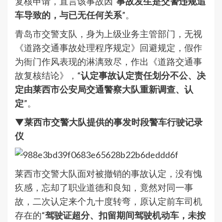
复核申请，直言该事故因“
事故发生是交警违规追
车导致的，与已无任何关系
”。
青岛市交警支队，身为上级业务主管部门，无视
《道路交通事故处理程序规定》回避规定，假作
为衙门作风表现的淋漓致尽，作出《道路交通事
故复核结论》，“
认定事故认定责任划分不公、决
定由莱西市公安局交通警察大队重新调查、认
定
”。
▼莱西市交警大队提供的事发时段警车行驶记录
仪
莱西市交警大队面对被撤销的事故认定，没有愧
疚感，忘却了职业道德和良知，竟然对同一事
故，二次认定来个九十度转弯，原认定前车司机
存在的“
驾驶证超分、扣留期间驾驶机动车，未按