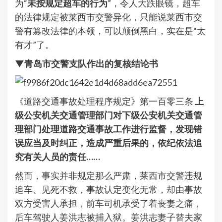
为“
未按规定超车的行为
”，令人大跌眼镜，超车
的法律规定被莱西市交警异化，只能说莱西市交
警有篡改法律的本领，可以颠倒黑白，实在是“太
有才”了。
▼青岛市交警支队作出的复核结论书
《道路交通事故处理程序规定》第一百零三条
上
级公安机关交通管理部门对下级公安机关交通管
理部门处理道路交通事故工作进行监督，发现错
误应当及时纠正，造成严重后果的，依纪依法追
究有关人员的责任
……
然而，事实并非规定那么严肃，莱西市交警违规
追车、见死不救，事故认定变化无常，却由事故
双方受害人承担，前车司机承受了着丧妻之痛，
后车驾驶人姜洪志被捕入狱。姜洪志妻子替夫家