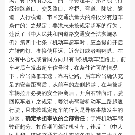
离。有下列情形之一的，不得超车）第四项（行
经铁路道口、交叉路口、窄桥、弯道、陡坡、隧
道、人行横道、市区交通流量大的路段没有超车
条件的）之规定；姜洪志未按规定超车的行为，
违反了《中人民共和国道路交通安全法实施条
例》第四十七条（机动车超车时，应当提前开启
左转向灯、变换使用远、近光灯或者鸣喇叭。在
没有中心线或者同方向只有1条机动车道路上，前
车与后车发出超车信号时，在条件许可的情况
下，应当降低车速，靠右让路。后车应当确认充
足的安全距离后，从前车的左侧超越，在与被超
车辆拉开必要的安全距离后，开启右转向灯，驶
回原车道）之规定，姜洪志驾驶机动车上路超速
行驶，且未按规定超车的行为是导致事故发生的
原因，
确定承担事故的全部责任
；于海机动车驾
驶证超分、扣留期间驾驶机动车，违反了《中人