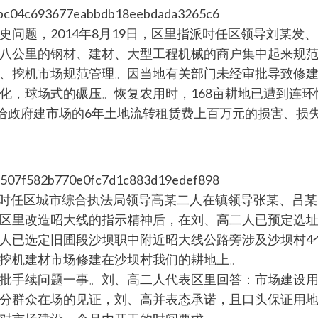
问题，2014年8月19日，区里指派时任区领导刘某发
八公里的钢材、建材、大型工程机械的商户集中起来规
、挖机市场规范管理。因当地有关部门未经审批导致修建
化，球场式的碾压。恢复农用时，168亩耕地已遭到连环
转给政府建市场的6年土地流转租赁费上百万元的损害、损
发、时任区城市综合执法局领导高某二人在镇领导张某、吕
区里改造昭大线的指示精神后，在刘、高二人已预定选
人已选定旧圃段沙坝职中附近昭大线公路旁涉及沙坝村4
挖机建材市场修建在沙坝村我们的耕地上。
批手续问题一事。刘、高二人代表区里回答：市场建设
分群众在场的见证，刘、高并表态承诺，且口头保证用