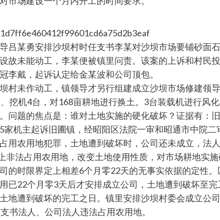
对市场建设一个月内开工的时间要求。
导吕某勇安排沙坝村时任支书李某对沙坝市场要铺砂面
设故未能动工，李某便被镇里问责。该案的上诉和村民
冠李戴，起诉认定给金某波和公司顶包。
坝村未作动工，镇领导才另行组建成立沙坝市场修建领
、挖机4台，对168亩耕地进行换土。3台装载机进行风化
。问题的焦点是：谁对土地实施的硬化破坏？证据有：旧圃
5家机主起诉旧圃镇，经昭阳区法院一审和昭通市中院二
占用农用地犯罪，土地遭到破坏时，公司还未成立，法
界定上非法占用农用地，改变土地使用性质，对市场耕地实
的时限界定上相差6个月零22天的无事实依据的定性。区镇
用已22个月零3天后才安排成立公司，土地遭到破坏至
地遭到破坏的完工之日。镇里安排沙坝村委会成立公司的时
坝支书法人、公司法人违法占用农用地。