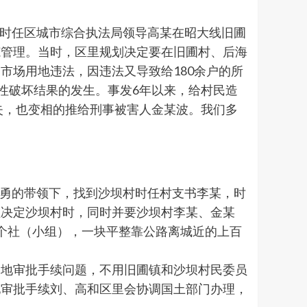
、时任区城市综合执法局领导高某在昭大线旧圃
范管理。当时，区里规划决定要在旧圃村、后海
市场用地违法，因违法又导致给180余户的所
性破坏结果的发生。事发6年以来，给村民造
失，也变相的推给刑事被害人金某波。我们多
某勇的带领下，找到沙坝村时任村支书李某，时
址决定沙坝村时，同时并要沙坝村李某、金某
个社（小组），一块平整靠公路离城近的上百
用地审批手续问题，不用旧圃镇和沙坝村民委员
地审批手续刘、高和区里会协调国土部门办理，