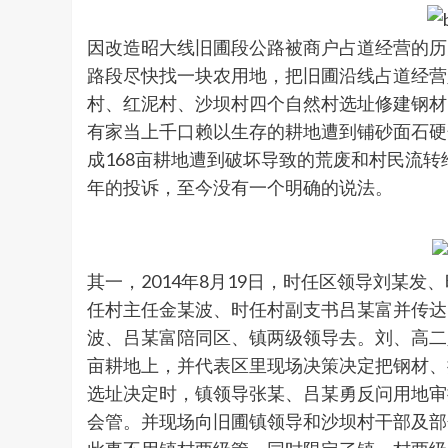
因改造昭大线旧圃段公路被商户占道经营的历史
路段尽快找一块农用地，把旧圃沿线占道经营
村、红泥村、沙坝村四个自然村选址修建钢材
有家当上千口赖以生存的耕地遭到铺砂面石硬
成168亩耕地遭到破坏导致的荒废和村民流
年的投诉，至今没有一个明确的说法。
其一，2014年8月19日，时任区领导刘某
任村主任金某波、时任村副支书吕某富并传达
波、吕某富陪同区、镇两级领导去。刘、高二
亩耕地上，并代表区里现场决策决定把钢材、
选址决定时，镇领导张某、吕某勇反问用地审
会管。并现场向旧圃镇领导和沙坝村干部及部