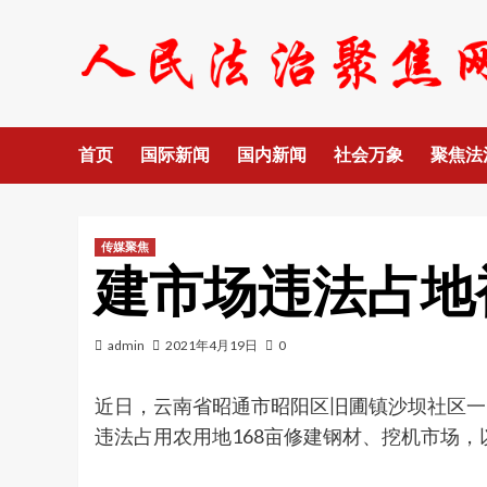
Skip
to
content
首页
国际新闻
国内新闻
社会万象
聚焦法
传媒聚焦
建市场违法占地
admin
2021年4月19日
0
近日，云南省昭通市昭阳区旧圃镇沙坝社区一
违法占用农用地168亩修建钢材、挖机市场