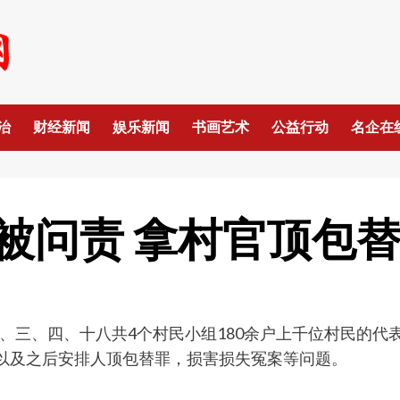
治
财经新闻
娱乐新闻
书画艺术
公益行动
名企在
被问责 拿村官顶包
、三、四、十八共4个村民小组180余户上千位村民的代
，以及之后安排人顶包替罪，损害损失冤案等问题。