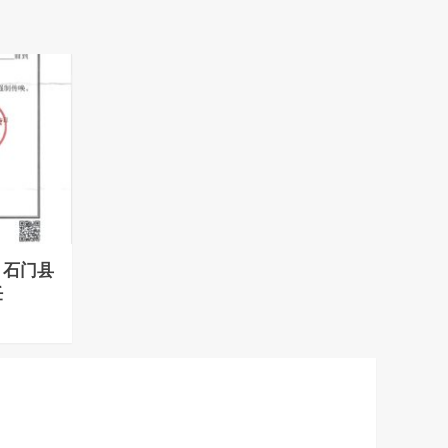
：石门县
任