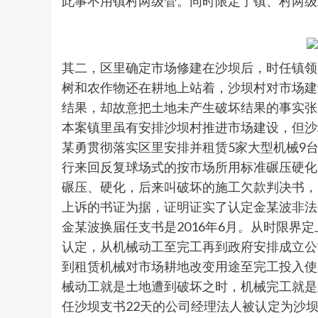
此事不用镇村两级管。同时限定了镇、村两级
其二，区里确定市场修建在沙坝后，时任镇领
树和农作物还在耕地上站着，沙坝村对市场建
结果，却故意把土地未产生破坏结果的事实张
本案镇里虽有安排沙坝村推进市场建设，但沙
某勇贯彻落实区里安排并租赁5家大型机械9台
行来回反复球场式的按市场所用标准碾压硬化
碾压、硬化，后来叫破坏的施工欠款判决书，
上诉的书证为据，证明证实了认定金某波非法
金某波换届任支书是2016年6月。从时限
认定，从机械动工至完工再到政府安排成立公司
到租赁机械对市场耕地改变用途至完工投入使
械动工就是土地遭到破坏之时，机械完工就是土
任沙坝支书22天的公司经理法人被认定为沙