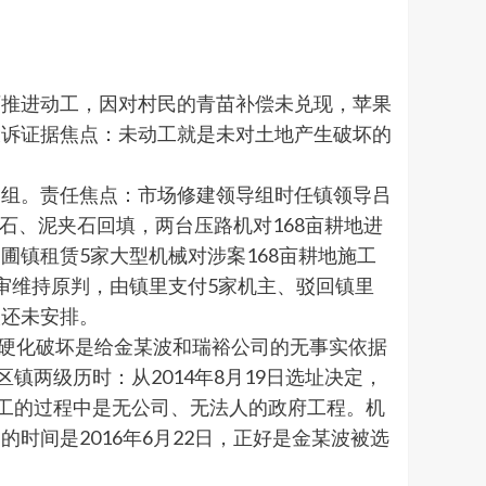
石推进动工，因对村民的青苗补偿未兑现，苹果
投诉证据焦点：未动工就是未对土地产生破坏的
导组。责任焦点：市场修建领导组时任镇领导吕
石、泥夹石回填，两台压路机对168亩耕地进
镇租赁5家大型机械对涉案168亩耕地施工
审维持原判，由镇里支付5家机主、驳回镇里
人还未安排。
施硬化破坏是给金某波和瑞裕公司的无事实依据
两级历时：从2014年8月19日选址决定，
完工的过程中是无公司、无法人的政府工程。机
间是2016年6月22日，正好是金某波被选