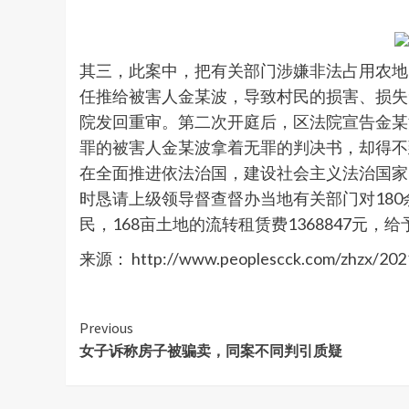
其三，此案中，把有关部门涉嫌非法占用农地
任推给被害人金某波，导致村民的损害、损失无
院发回重审。第二次开庭后，区法院宣告金某
罪的被害人金某波拿着无罪的判决书，却得不
在全面推进依法治国，建设社会主义法治国家
时恳请上级领导督查督办当地有关部门对180
民，168亩土地的流转租赁费1368847元
来源： http://www.peoplescck.com/zhzx/202
Continue
Previous
女子诉称房子被骗卖，同案不同判引质疑
Reading