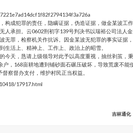
，构成犯罪的责任，隐瞒证据，伪造证据，做金某波工
人承担。云0602刑初字139号判决书以瑞裕公司法人
波无罪，检察机关作抗诉。因金某波无犯罪的事实证据
到生活上、精神上、工作上、政治上的昭雪。
的今天，恳请上级领导对此予以高度重视，抽丝剥茧，
余户，168亩耕地遭到铺砂面石碾压破坏，导致荒废不能
，给予督察督办支付，维护村民正当权益。
10418/17917.html
吉林通化