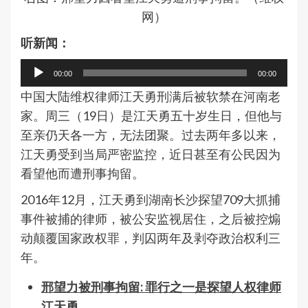
网）
听新闻：
音
00:00
00:00
频
中国大陆维权律师江天勇刑满后被软禁在河南老
播
家。周三（19日）是江天勇五十岁生日，但他与
放
至亲仍天各一方，无法团聚。过去两年多以来，
器
江天勇受到当局严密监控，近日甚至有公民因为
看望他而遭刑事拘留。
2016年12月，江天勇到湖南长沙探望709大抓捕
事件被捕的律师，被公安监视居住，之后被控煽
动颠覆国家政权罪，判囚两年及剥夺政治权利三
年。
邢望力被刑事拘留: 罪行之一是探望人权律师
江天勇