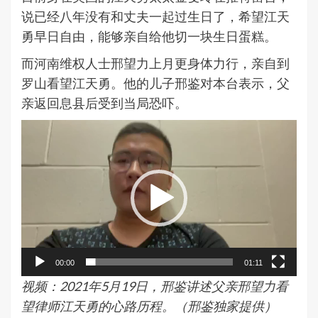
说已经八年没有和丈夫一起过生日了，希望江天
勇早日自由，能够亲自给他切一块生日蛋糕。
而河南维权人士邢望力上月更身体力行，亲自到
罗山看望江天勇。他的儿子邢鉴对本台表示，父
亲返回息县后受到当局恐吓。
视
频
播
放
器
00:00
01:11
视频：2021年5月19日，邢鉴讲述父亲邢望力看
望律师江天勇的心路历程。（邢鉴独家提供）