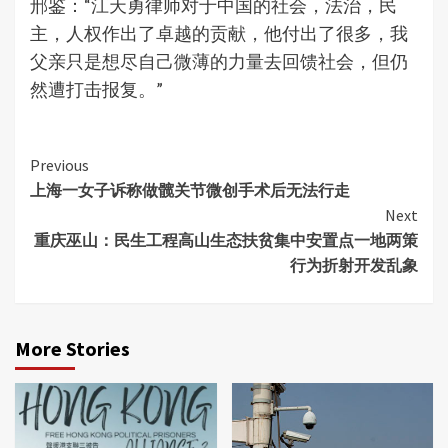
邢鉴：“江天勇律师对于中国的社会，法治，民
主，人权作出了卓越的贡献，他付出了很多，我
父亲只是想尽自己微薄的力量去回馈社会，但仍
然遭打击报复。”
Continue
Previous
上海一女子诉称做髋关节微创手术后无法行走
Reading
Next
重庆巫山：民生工程高山生态扶贫集中安置点一地两策
行为折射开发乱象
More Stories