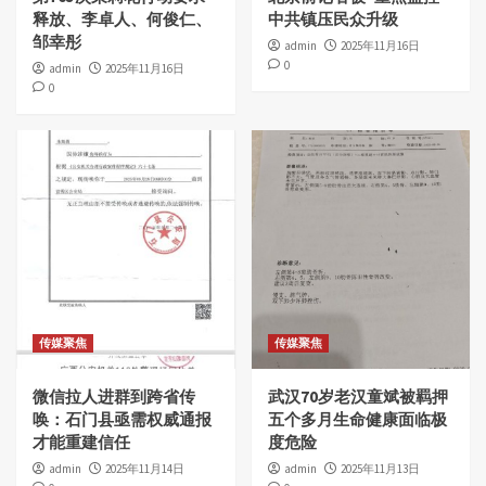
释放、李卓人、何俊仁、
中共镇压民众升级
邹幸彤
admin
2025年11月16日
0
admin
2025年11月16日
0
传媒聚焦
传媒聚焦
微信拉人进群到跨省传
武汉70岁老汉童斌被羁押
唤：石门县亟需权威通报
五个多月生命健康面临极
才能重建信任
度危险
admin
2025年11月14日
admin
2025年11月13日