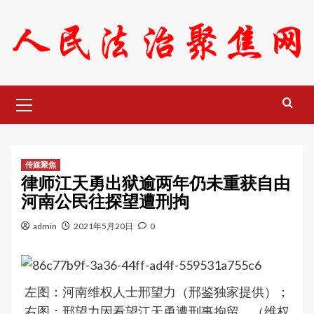
Skip
to
content
Primary
Menu
传媒聚焦
律师江天勇出狱逾两年仍未重获自由
河南公民往探望遭刑拘
admin
2021年5月20日
0
左图：河南维权人士邢望力（邢鉴独家提供）；
右图：邢望力因看望江天勇遭刑事拘留。（维权