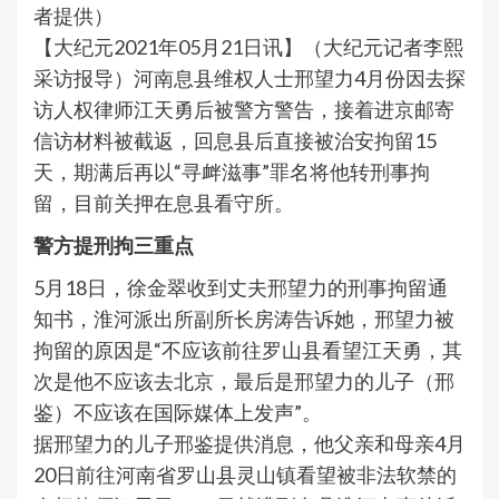
者提供）
【大纪元2021年05月21日讯】（大纪元记者李熙
采访报导）河南息县维权人士邢望力4月份因去探
访人权律师江天勇后被警方警告，接着进京邮寄
信访材料被截返，回息县后直接被治安拘留15
天，期满后再以“寻衅滋事”罪名将他转刑事拘
留，目前关押在息县看守所。
警方提刑拘三重点
5月18日，徐金翠收到丈夫邢望力的刑事拘留通
知书，淮河派出所副所长房涛告诉她，邢望力被
拘留的原因是“不应该前往罗山县看望江天勇，其
次是他不应该去北京，最后是邢望力的儿子（邢
鉴）不应该在国际媒体上发声”。
据邢望力的儿子邢鉴提供消息，他父亲和母亲4月
20日前往河南省罗山县灵山镇看望被非法软禁的