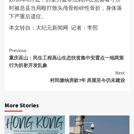
时被息县当局殴打致头颅骨粉碎性骨折，身体落
下严重后遗症。
本文转自：大纪元新闻网 记者：李熙
Continue
Previous
重庆巫山：民生工程高山生态扶贫集中安置点一地两策
Reading
行为折射开发乱象
Next
村民缴纳房款7年 房屋至今仍未建设
More Stories