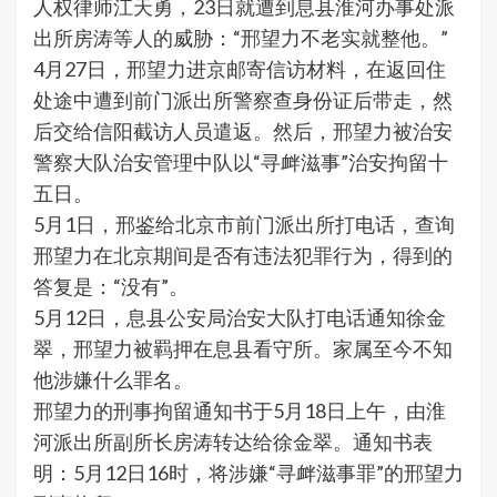
人权律师江天勇，23日就遭到息县淮河办事处派
出所房涛等人的威胁：“邢望力不老实就整他。”
4月27日，邢望力进京邮寄信访材料，在返回住
处途中遭到前门派出所警察查身份证后带走，然
后交给信阳截访人员遣返。然后，邢望力被治安
警察大队治安管理中队以“寻衅滋事”治安拘留十
五日。
5月1日，邢鉴给北京市前门派出所打电话，查询
邢望力在北京期间是否有违法犯罪行为，得到的
答复是：“没有”。
5月12日，息县公安局治安大队打电话通知徐金
翠，邢望力被羁押在息县看守所。家属至今不知
他涉嫌什么罪名。
邢望力的刑事拘留通知书于5月18日上午，由淮
河派出所副所长房涛转达给徐金翠。通知书表
明：5月12日16时，将涉嫌“寻衅滋事罪”的邢望力