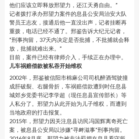
他们应该立即释放邢望力，还江天勇自由。”
记者拨打承办邢望力案件的息县公安局治安大队
警员王志友，接通后他一直没出声，记者挂断再
重拨，电话已经不通了。邢鉴告诉大纪元记者，
“刑事拘留，37天内决定是否批捕，不批捕就会释
放，批捕就难出来。”
目前，案件已经有律师介入，手续正在办理中。
儿车祸赔偿款被私吞开始维权
2002年，邢鉴被信阳市棉麻公司司机醉酒驾驶撞
成肝破裂、右腿骨折，车祸赔偿款遭到时任息县
城郊乡党委书记李学超（现任息县宣传部长）等
人私分了。邢望力从此开始为儿子维权，而遭到
当地政府的打击报复。
2015年，邢望力因关注息县访民冯国辉离奇死亡
案，被息县公安局以涉嫌“寻衅滋事”刑事拘留。
2016年8月底，邢望力被非法羁押在息县看守所