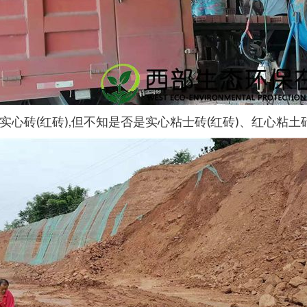
(红砖),但不知是否是实心粘士砖(红砖)、红心粘土砖