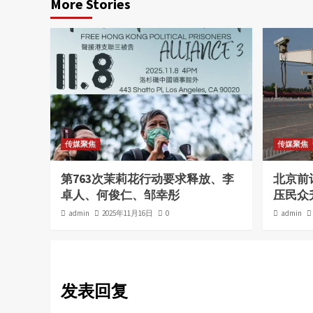
More Stories
传媒聚焦
传媒聚焦
第763次茉莉花行动要求释放、李
北京前
卓人、何俊仁、邹幸彤
压民众
admin
2025年11月16日
0
admin
发表回复