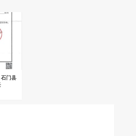
：石门县
任