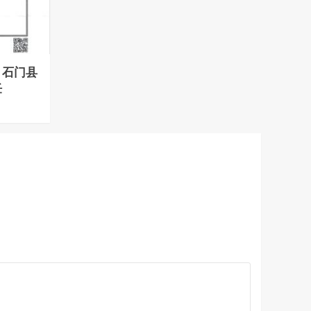
：石门县
任