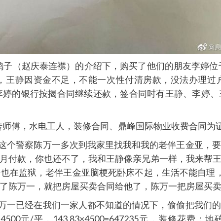
泰鸽子（赵庆泰连襟）的介绍下，购买了他们的朋友李婷位
揭，王静因资金不足，不能一次性付清房款，没法办理过
李婷的银行按揭合同继续还款，签合同时有王静、李婷
贴砖师傅，水电工人，装修合同、鼎峰国际物业收费合同为
此后这个警察陈万一多次到我家里找我和我的老伴王金亚，
月付款，你也还不了，我和王静像亲兄弟一样，我来帮
也在监狱，老伴王金亚脑梗死卧床不起，生活不能自理
了陈万一，就把房屋买卖合同给他了，陈万一把房屋买
道陈万一已经在我们一家人都不知道的情况下，偷偷把我们
元/平，143.83×4500=647235元，装修花费