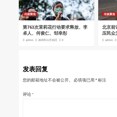
传媒聚焦
传媒聚焦
第763次茉莉花行动要求释放、李
北京前
卓人、何俊仁、邹幸彤
压民众
admin
2025年11月16日
0
admin
发表回复
您的邮箱地址不会被公开。
必填项已用
*
标注
评论
*