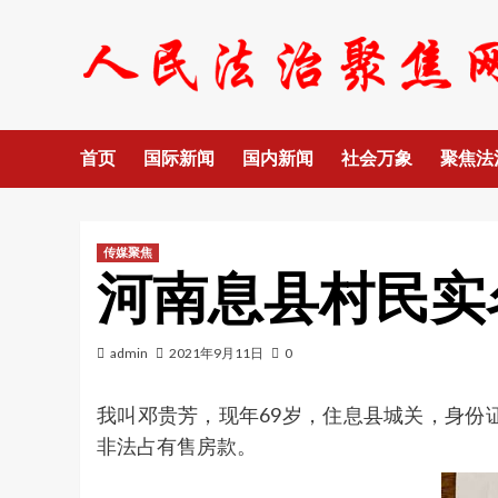
Skip
to
content
首页
国际新闻
国内新闻
社会万象
聚焦法
传媒聚焦
河南息县村民实
admin
2021年9月11日
0
我叫邓贵芳，现年69岁，住息县城关，身份证：
非法占有售房款。