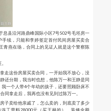
于息县沿河路鼎峰国际小区7号502号毛坯房一
户手续，只能和李婷签定首付民间房屋买卖合
、王青燕在场，合同上的见证人就是这个警察陈
证。
要拿走这份房屋买卖合同，一开始我不放心，没
王静还分期，我当时也想，他陈万一和王静是同
，我一个人带4个年幼的孩子，还要照顾卧床不
卖合同拿走后，我再也没有见到过陈万一。
的房子卖给他亲戚了，怎么卖的，到底卖了多少
：地砖连工带料28000元（买王林的），装修金额