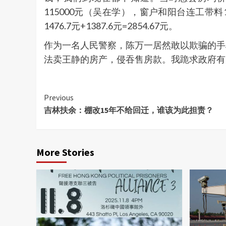
115000元（吴在学），窗户和阳台连工带料
1476.7元+1387.6元=2854.67元。
作为一名人民警察，陈万一居然敢以欺骗的手
法卖王静的房产，侵吞售房款。我跪求政府有关
Continue
Previous
吉林扶余：棚改15年不给回迁，谁该为此担责？
Reading
More Stories