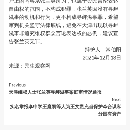
户上的内容系张兰英所为，也属于公民言论表达
自由权的范围，不构成犯罪，张兰英因没有寻衅
滋事的动机和行为，更不构成寻衅滋事罪，希望
审判机关坚守法律底线，避免在天津出现以寻衅
滋事罪追究维权群众言论表达权的恶例，建议宣
告张兰英无罪。
辩护人：常伯阳
2021年12月18日
来源：民生观察网
Continue
Previous
天津维权人士张兰英寻衅滋事案庭审情况通报
Reading
Next
实名举报李申学王庭凯等人为王文贵充当保护伞合谋私
分国有资产