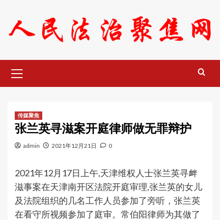
Skip
to
content
Primary
Menu
传媒聚焦
张兰英寻滋案开庭律师做无罪辩护
admin
2021年12月21日
0
2021年12月17日上午,天津维权人士张兰英寻衅
滋事案在
天津南开区法院开庭
审理,张兰英的女儿
及法院组织的几名工作人员参加了旁听，张兰英
在看守所视频参加了庭审。常伯阳律师为其做了