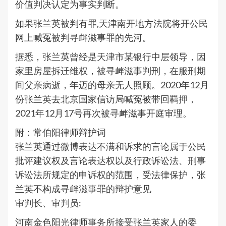
价值判决认定为事实判断。
如果张兰英被判有罪,天津南开地方法院将开公民
网上喊冤被判寻衅滋事罪的先河。
据悉，张兰英曾经是
天津市某银行中层
领导，因
家里房屋拆迁维权，被寻衅滋事判刑，在服刑期
间父亲病逝，年迈的母亲无人照顾。2020年12月
份张兰英去北京国家信访局喊冤被带回羁押，
2021年12月17号再次被寻衅滋事开庭审理。
附：常伯阳律师辩护词
张兰英通过微博表达不满和诉求的言论属于公民
批评建议权及言论表达权以及行政诉讼法、刑事
诉讼法所规定的申诉权的范围，受法律保护，张
兰英不构成寻衅滋事罪的辩护意见
审判长、审判员:
河南金色阳光律师事务所接受张兰英家人的委