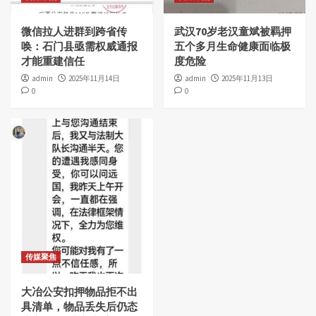
微信拉人进群到跨省传
武汉70岁老汉童斌被羁押
唤：石门县亟需权威通报
五个多月生命健康面临极
才能重建信任
度危险
admin
2025年11月14日
admin
2025年11月13日
0
0
传媒聚焦
大冶公安扣押物品拒不出
具清单，物品丢失后仍态