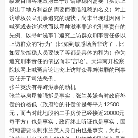
纵观目前各地政府出于所谓维稳的需要（实际上
是出于地方利益的需要而假借维稳的名义）对上
访维权公民刑事追究的现状，尚未出现过因网上
喊冤或表达诉求而以寻衅滋事罪追究刑事责任的
先例。以寻衅滋事罪追究上访群众刑事责任多以
上访群众的“行为”（比如到敏感场所非访了，比
如要胁维稳人员要钱了等都是具体的和为）作为
追究刑事责任的依据而非“言论”。天津南开检察
院以网上喊冤言论追究上访群众寻衅滋罪的刑事
责任开了司法恶例。
张兰英没有寻衅滋事的动机
张兰英房屋被强拆是事实，张兰英嫌当时政府补
偿的价格低（政府给的补偿价是每平方12500
元，而当时此地段的二手房价已经接近20000元
每平方）也是事实，政府终止听证也是事实，因
维稳需要限制张兰英人身自由也是事实，为此，