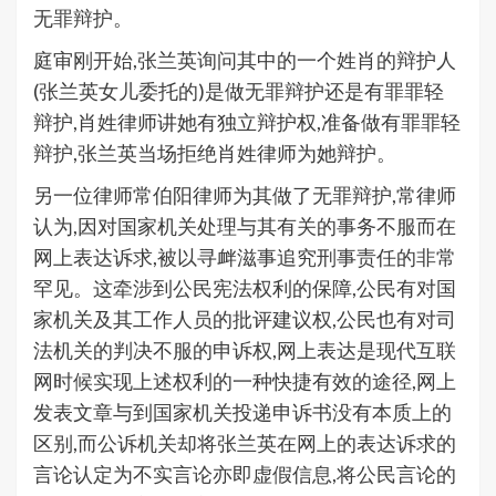
无罪辩护。
庭审刚开始,张兰英询问其中的一个姓肖的辩护人
(张兰英女儿委托的)是做无罪辩护还是有罪罪轻
辩护,肖姓律师讲她有独立辩护权,准备做有罪罪轻
辩护,张兰英当场拒绝肖姓律师为她辩护。
另一位律师常伯阳律师为其做了无罪辩护,常律师
认为,因对国家机关处理与其有关的事务不服而在
网上表达诉求,被以寻衅滋事追究刑事责任的非常
罕见。这牵涉到公民宪法权利的保障,公民有对国
家机关及其工作人员的批评建议权,公民也有对司
法机关的判决不服的申诉权,网上表达是现代互联
网时候实现上述权利的一种快捷有效的途径,网上
发表文章与到国家机关投递申诉书没有本质上的
区别,而公诉机关却将张兰英在网上的表达诉求的
言论认定为不实言论亦即虚假信息,将公民言论的