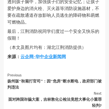
透到孩子脑中，加强孩子们的安全记忆；让孩子
爱护身边的消火栓、灭火器等消防设施器材，不
要在疏散通道存放影响人员逃生的障碍物和易燃
可燃物品。
最后，江荆消防祝同学们度过一个安全又快乐的
假期！
（本文及图片均有：湖北江荆消防提供）
来源：
云企网-华中企业新闻网
Continue
Previous
扬州版“秋菊打官司”：因“危房”断水断电，政府部门被
Reading
判违法
Next
面对跨国诈骗大案，吉林敦化公检法竟想大事化小重罪
轻判?