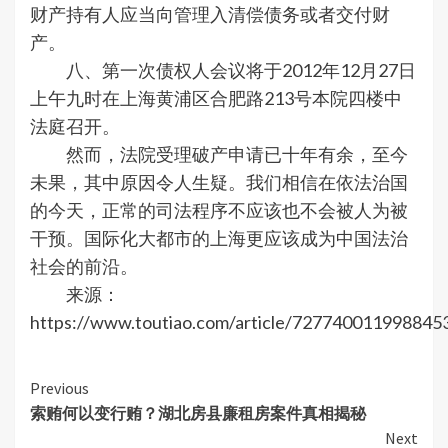
财产持有人应当向管理入清偿债务或者交付财
产。
八、第一次债权人会议将于2012年12月27日
上午九时在上海黄浦区合肥路213号本院四楼中
法庭召开。
然而，法院受理破产申请已十年有余，至今
未果，其中原因令人生疑。我们相信在依法治国
的今天，正常的司法程序不应该也不会被人为被
干预。国际化大都市的上海更应该成为中国法治
社会的前沿。
来源：
https://www.toutiao.com/article/727740011998845
Continue
Previous
索贿何以变行贿？湖北房县廉租房案件真相揭秘
Reading
Next