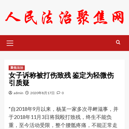
Skip
to
content
Primary
Menu
聚焦法治
女子诉称被打伤致残 鉴定为轻微伤
引质疑
admin
2020年8月17日
0
“自2018年9月以来，杨某一家多次寻衅滋事，并
于2018年11月3日将我殴打致残，终生不能负
重，至今活动受限，整个腰骶疼痛，不能正常走