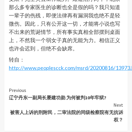
那么多专家医生的诊断也全是假的吗？我只知道
一辈子的伤残，即便法律再有漏洞我也绝不是轻
微伤。因此，只有公开这一切，才能将小说也写
不出来的荒诞情节，所有事实真相全部摆到桌面
上，不然我一个弱女子真的无能为力。相信正义
也许会迟到，但绝不会缺席。
转自：
http://www.peoplescck.com/msrd/20200816/13973.
Continue
Previous
辽宁丹东一副局长屡建功勋 为何被判10年牢狱?
Reading
Next
被害人上诉的刑附民，二审法院的同级检察院有无抗诉
权？