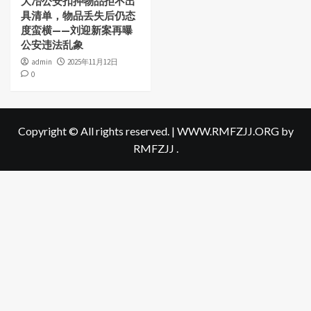
大冶公安扣押物品拒不出
具清单，物品丢失后仍态
度蛮横——刘迎新案再曝
公安违法乱象
admin
2025年11月12日
0
Copyright © All rights reserved.
|
WWW.RMFZJJ.ORG
by
RMFZJJ .