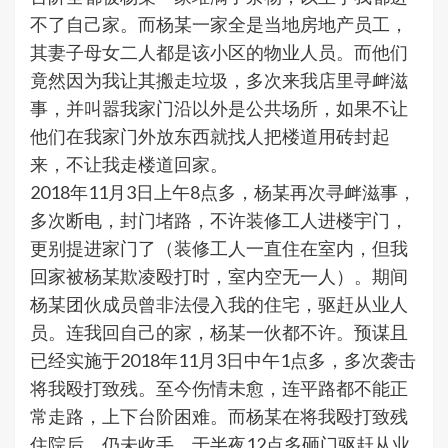
不了自己家。而杨某一家全是当地房地产员工，
其妻子母女二人都是该小区的物业人员。而他们
竟然因为我让其搬走垃圾，多次来我店里寻衅滋
事，并叫嚣我家门沿以外是公共场所，如果不让
他们在我家门外放东西就找人把楼道用砖封起
来，不让我走楼道回家。
2018年11月3日上午8点多，杨某再次寻衅滋事，
多次断电，封门堵路，不许装修工人进楼宇门，
更别提进家门了（装修工人一直住在室内，但我
回家被杨某欺凌殴打时，室内空无一人）。期间
杨某团伙成员曾非法侵入我的住宅，驱赶从业人
员。连我回自己的家，杨某一伙都不许。预谋且
已经实施于2018年11月3日中午1点多，多次袭击
将我殴打致残。至今伤情未愈，连平路都不能正
常走路，上下台阶困难。而杨某在将我殴打致残
住院后，仍未收手，于半夜12点多砸门驱赶从业