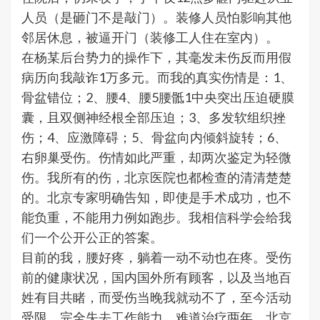
人员（是砸门不是敲门）。装修人员怕影响其他
邻居休息，被逼开门（装修工人住在室内）。
在杨某后台势力的操作下，其毫发未伤反而用假
病历向我敲诈1万多元。而我的真实伤情是：1、
骨盆错位；2、腰4、腰5腰骶1中央突出压迫硬膜
囊，且双侧神经根全部压迫；3、多发软组织挫
伤；4、应激障碍；5、骨盆向内倾斜旋转；6、
右卵巢受伤。伤情如此严重，却两次鉴定为轻微
伤。我所有的伤，北京医院也都检查的清清楚楚
的。北京专家明确告知，即使是手术成功，也不
能负重，不能用力例如跑步。我相信科学会给我
们一个公开公正的答案。
目前的我，腰好疼，躺着一动不动也在疼。受伤
前的健康状况，国内国外所有顾客，以及当地百
姓有目共睹，而受伤当晚我就动不了，至今活动
受限，完全失去工作能力。难道治疗两年，北京