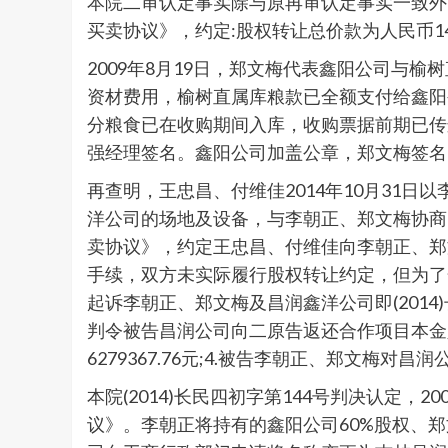
本院二审认定事实除与原再审认定事实一致外，
买卖协议》，约定:股权转让总价款为人民币14
2009年8月19日，郑文梅代表鑫阳公司与
资材费用，榆树直属库粮款已全额支付给鑫阳
分粮食已在收购期间入库，收购票据前期已传
强经理签名。鑫阳公司加盖公章，郑文梅签名
再查明，王忠昌、付维佳2014年10月31
洋公司的场地及设备，与李朝正、郑文梅协商，
卖协议》，约定王忠昌、付维佳向李朝正、郑
手续，双方未实际履行股权转让约定，但为了
起诉李朝正、郑文梅及昌润鑫洋公司即(2014
判令被告昌润公司向二原告返还合作项目本金人民币
6279367.76元;4.被告李朝正、郑文梅对
本院(2014)长民四初字第144号判决认定
议》。李朝正将持有的鑫阳公司60%股权、郑文