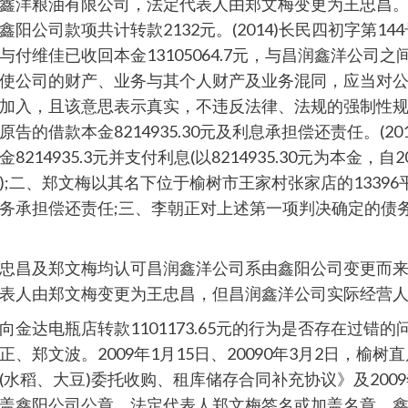
鑫洋粮油有限公司，法定代表人由郑文梅变更为王忠昌
公司款项共计转款2132元。(2014)长民四初字第1
付维佳已收回本金13105064.7元，与昌润鑫洋公司
使公司的财产、业务与其个人财产及业务混同，应当对
加入，且该意思表示真实，不违反法律、法规的强制性规定
借款本金8214935.30元及利息承担偿还责任。(20
935.3元并支付利息(以8214935.30元为本金，自20
;二、郑文梅以其名下位于榆树市王家村张家店的1339
务承担偿还责任;三、李朝正对上述第一项判决确定的债
忠昌及郑文梅均认可昌润鑫洋公司系由鑫阳公司变更而
表人由郑文梅变更为王忠昌，但昌润鑫洋公司实际经营
达电瓶店转款1101173.65元的行为是否存在过错的
郑文波。2009年1月15日、20090年3月2日，榆树
水稻、大豆)委托收购、租库储存合同补充协议》及200
鑫阳公司公章，法定代表人郑文梅签名或加盖名章。鑫阳公司