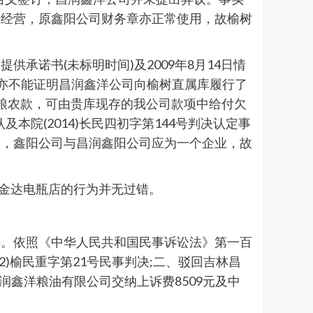
际经营，原鑫阳公司财务章亦正常使用，故榆树
诺书(未标明时间)及2009年8月14日情
容亦不能证明昌润鑫洋公司向榆树直属库履行了
欠粮农款，可由贵库现存的我公司款项中给付欠
院(2014)长民四初字第144号判决认定事
妻，鑫阳公司与昌润鑫阳公司应为一个企业，故
转到金达电瓶店的行为并无过错。
持。依照《中华人民共和国民事诉讼法》第一百
12)榆民重字第21号民事判决;二、驳回吉林昌
昌润鑫洋粮油有限公司交纳上诉费8509元及中