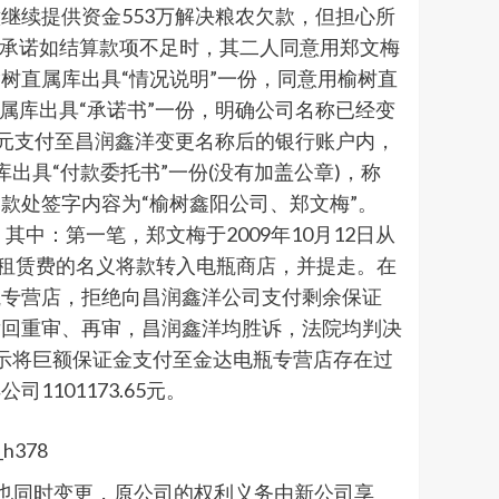
继续提供资金553万解决粮农欠款，但担心所
，承诺如结算款项不足时，其二人同意用郑文梅
树直属库出具“情况说明”一份，同意用榆树直
直属库出具“承诺书”一份，明确公司名称已经变
万元支付至昌润鑫洋变更名称后的银行账户内，
库出具“付款委托书”一份(没有加盖公章)，称
落款处签字内容为“榆树鑫阳公司、郑文梅”。
，其中：第一笔，郑文梅于2009年10月12日从
属属，以租赁费的名义将款转入电瓶商店，并提走。在
瓶专营店，拒绝向昌润鑫洋公司支付剩余保证
发回重审、再审，昌润鑫洋均胜诉，法院均判决
指示将巨额保证金支付至金达电瓶专营店存在过
101173.65元。
法人也同时变更，原公司的权利义务由新公司享