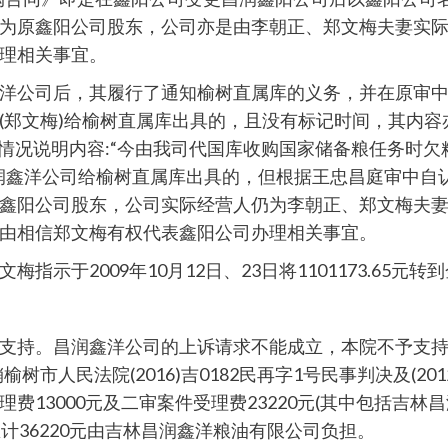
为原鑫阳公司股东，公司亦是由李朝正、郑文梅夫妻实
理相关事宜。
公司后，其履行了通知榆树直属库的义务，并在原审中提供承
(郑文梅)给榆树直属库出具的，且没有标记时间，其内
，该情况说明内容:“今由我司代国库收购国家储备粮任务时
鑫洋公司给榆树直属库出具的，但根据王忠昌庭审中自认及本
鑫阳公司股东，公司实际经营人仍为李朝正、郑文梅夫
由相信郑文梅有权代表鑫阳公司办理相关事宜。
示于2009年10月12日、23日将1101173.65元
支持。昌润鑫洋公司的上诉请求不能成立，本院不予支
市人民法院(2016)吉0182民再字1号民事判决及(20
13000元及二审案件受理费23220元(其中包括吉林
总计36220元由吉林昌润鑫洋粮油有限公司负担。