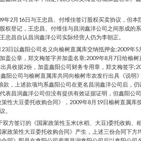
9年2月16日与王忠昌、付维佳签订股权买卖协议，但本院(
股权登记，王忠昌、付维佳与昌润鑫洋公司之间形成的
王忠昌自认昌润鑫洋公司实际经营人仍为李朝正。
月23日以鑫阳公司名义向榆树直属库交纳抵押金;2009
盖公章，郑文梅签字并加盖名章;2009年8月7日给榆
属库出具收据2份，加盖鑫阳公司财务专用章，郑文梅签字;2
仍代表鑫阳公司与榆树直属库共同向榆树市农发行出具《说
卖粮款，上述款项均系鑫阳公司在更名昌润鑫洋公司后，
代表昌润鑫洋公司但没有提供有效证据证明，但鑫阳公
政策性大豆委托收购合同》，2009年8月19日榆树直属
议。
于双方签订的《国家政策性玉米(水稻、大豆)委托收购、
国家政策性大豆委托收购合同》产生，上述三份合同下方
托收购合同》即是在鑫阳公司变更昌润鑫阳公司后以鑫阳公