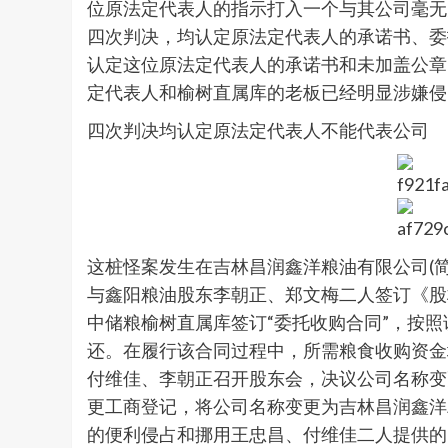
位原法定代表人的指示打入一个与其公司毫无
四次判决，均认定原法定代表人的承诺书、委
认定这位原法定代表人的承诺书和未加盖公章
定代表人和榆树直属库的老板已经明显涉嫌侵
四次判决均认定原法定代表人不能代表公司
这桩怪案发生在吉林昌润鑫洋粮油有限公司(简称
与鑫阳粮油股东李朝正、郑文梅二人签订《股
中储粮榆树直属库签订“委托收购合同”，按
还。在履行该合同过程中，所需粮食收购资金均
付维佳、李朝正召开股东会，决议公司名称变更
更工商登记，将公司名称变更为吉林昌润鑫洋
的便利侵占和挪用王忠昌、付维佳二人提供的