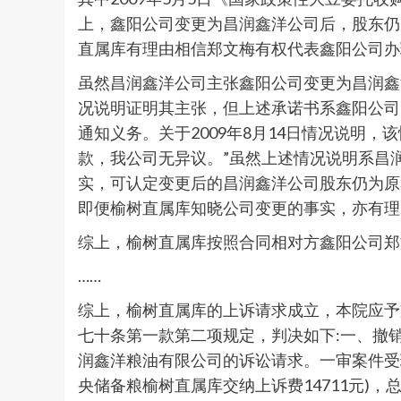
上，鑫阳公司变更为昌润鑫洋公司后，股东仍
直属库有理由相信郑文梅有权代表鑫阳公司办
虽然昌润鑫洋公司主张鑫阳公司变更为昌润鑫洋
况说明证明其主张，但上述承诺书系鑫阳公司
通知义务。关于2009年8月14日情况说明
款，我公司无异议。”虽然上述情况说明系昌润
实，可认定变更后的昌润鑫洋公司股东仍为原
即便榆树直属库知晓公司变更的事实，亦有理
综上，榆树直属库按照合同相对方鑫阳公司郑文梅指
……
综上，榆树直属库的上诉请求成立，本院应予
七十条第一款第二项规定，判决如下:一、撤销榆树
润鑫洋粮油有限公司的诉讼请求。一审案件受理费
央储备粮榆树直属库交纳上诉费14711元)，