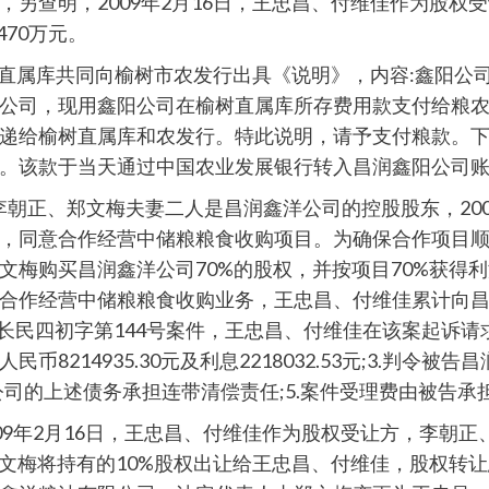
另查明，2009年2月16日，王忠昌、付维佳作为股权
70万元。
榆树直属库共同向榆树市农发行出具《说明》，内容:鑫阳
公司，现用鑫阳公司在榆树直属库所存费用款支付给粮农
递给榆树直属库和农发行。特此说明，请予支付粮款。
。该款于当天通过中国农业发展银行转入昌润鑫阳公司
日以李朝正、郑文梅夫妻二人是昌润鑫洋公司的控股股东，2
同意合作经营中储粮粮食收购项目。为确保合作项目顺利进
文梅购买昌润鑫洋公司70%的股权，并按项目70%获得
合作经营中储粮粮食收购业务，王忠昌、付维佳累计向昌润
)长民四初字第144号案件，王忠昌、付维佳在该案起诉请求:
8214935.30元及利息2218032.53元;3.判令
昌润公司的上述债务承担连带清偿责任;5.案件受理费由被告承
，2009年2月16日，王忠昌、付维佳作为股权受让方，李
梅将持有的10%股权出让给王忠昌、付维佳，股权转让总价