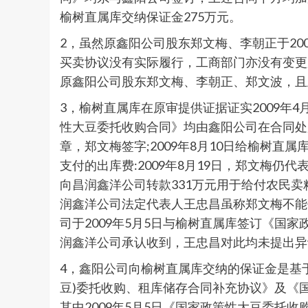
榆树直属库交纳保证金275万元。
2，虽然原鑫阳公司股东郑文梅、李朝正于200
买卖协议没有实际履行，工商部门亦没有变更
原鑫阳公司股东郑文梅、李朝正、郑文波，且
3，榆树直属库在原审提供证据证实2009年4
性大豆委托收购合同》均由鑫阳公司在合同处加
章，郑文梅签字;2009年8月10日给榆树直
支付的出库费:2009年8月19日，郑文梅
向昌润鑫洋公司转款331万元用于给付农民
润鑫洋公司法定代表人王忠昌虽称郑文梅不能
司于2009年5月5日与榆树直属库签订《国家
润鑫洋公司承认收到，王忠昌对此均未提出异
4，鑫阳公司向榆树直属库交纳的保证金是基
豆)委托收购、租库储存合同补充协议》及《
其中2009年5月5日《国家政策性大豆委