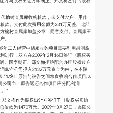
受让方与股权出让方李朝正、郑文梅签订《股权
公司代榆树直属库收购粮款，未支付农户，用作
粮款。支付此次费用金额为331万元整。此部
下方榆树直属库加盖公章，同意支付。直属库王
账户。
009年二人经营中储粮收购项目需要利用昌润鑫
行，双方在2009年2月16日签订《股权买
利润。因李朝正、郑文梅拒绝配合办理股权过户
鑫洋公司投入2132万元资金为由，在本院
“1.终止原告与被告之间粮食收购合作项目;2.
被告昌润公司向二原告返还合作项目应分配利润
担。”
朝正、郑文梅作为股权出让方签订了《股权买卖协
款为1470万元。2009年3月27日，鑫阳公