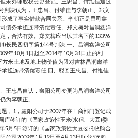
。但未办理股权变更登记。王忠昌、付维佳通过
44号判决认为，王忠昌、付维佳与李朝正、郑文
之间形成了事实借款合同关系。李朝正是昌司鑫
公司债务承担连带清偿责任。郑文梅对昌润鑫洋
，合法有效。郑文梅应当以其名下的13396
14)长民四初字第144号判决:一、昌润鑫洋公司
09年10月1日起至2014年10月31日止的利
6平方米土地及地上物价值为限对吉林昌润鑫洋
务承担连带清偿责任;四、驳回王忠昌、付维佳
来。王忠昌自认，鑫阳公司变更为昌润鑫洋公司
人仍为李朝正。
问题，1，鑫阳公司于2007年在工商部门登记成
直属库签订的《国家政策性玉米(水稻、大豆)委
9年5月5日签订的《国家政策性大豆委托收购合
2009年1月19日至4月23日间分5次向