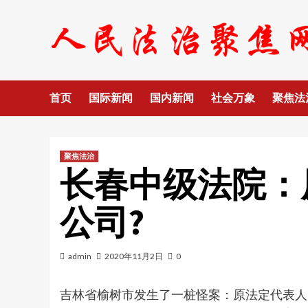
Skip
to
content
首页
国际新闻
国内新闻
社会万象
聚焦法
聚焦法治
长春中级法院：
公司?
admin
2020年11月2日
0
吉林省榆树市发生了一桩怪案：原法定代表人