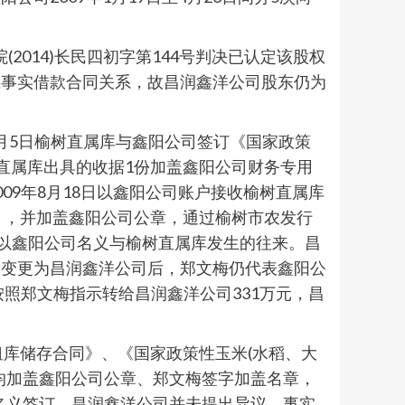
2014)长民四初字第144号判决已认定该股权
系事实借款合同关系，故昌润鑫洋公司股东仍为
年5月5日榆树直属库与鑫阳公司签订《国家政策
树直属库出具的收据1份加盖鑫阳公司财务专用
009年8月18日以鑫阳公司账户接收榆树直属库
明》，并加盖鑫阳公司公章，通过榆树市农发行
仍以鑫阳公司名义与榆树直属库发生的往来。昌
司变更为昌润鑫洋公司后，郑文梅仍代表鑫阳公
库按照郑文梅指示转给昌润鑫洋公司331万元，昌
租库储存合同》、《国家政策性玉米(水稻、大
均加盖鑫阳公司公章、郑文梅签字加盖名章，
司名义签订，昌润鑫洋公司并未提出异议。事实