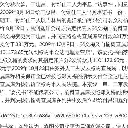
欠付粮农款。王忠昌、付维佳二人为平息上访事件，同意
009年8月14日给王忠昌、付维佳二人出具承诺书一份
朝正、付维佳三人以吉林昌润鑫洋粮油有限公司名义对榆
9年8月19日，昌润鑫洋公司原法定代表人郑文梅向榆树
郑文梅变更为王忠昌，并同意将榆树直属库应付款331
了331万元。2009年10月9日，郑文梅又向榆树直属
01173.65元转到榆树市金达电瓶专营店”。该委托书的
照郑文梅的要求向其指定账户分2次转款共1101173.65元
66900元于2009年10月23日由案外人王占义从榆树直
属库称相关保证金已经按照郑文梅的指示支付至金达电
直属库为被告诉至榆树市人民法院。本案经一审、二审
书”、“委托书”不能代表公司，榆树直属库按照郑文梅的
并判决被告榆树直属库在判决生效后立即给付昌润鑫洋公司1
号民事判决书称：本院认为，鑫阳公司变更为昌润鑫洋公司，