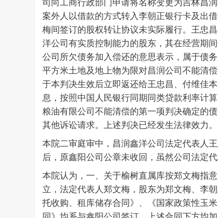
司向工商行政部门申请将名称变更为吉林昌润
案外人以借款的方式转入李朝正银行卡及出借鑫阳
梅间签订的股权转让协议未实际履行。王忠昌与
洋公司有实质控制能力的股东，其在经营期间
公司所欠债务加入偿还的意思表示，属于债务
平方米土地及地上物为限对昌润公司不能清偿原告的
于本判决生效后立即返还给王忠昌、付维佳本金8214
息，按照中国人民银行同期同类贷款利率计算)
粮油有限公司不能清偿的第一项判决确定的债
其他诉讼请求。上述判决已经发生法律效力。
本院二审庭审中，昌润鑫洋公司法定代表人王
后，原鑫阳公司公章未收回，虽然公司法定代
本院认为，一、关于榆树直属库按郑文梅指意向金
立，法定代表人郑文梅，股东为郑文梅、李朝正、
托收购、租库储存合同》、《国家政策性玉米(
同》均系与鑫阳公司签订，上述合同下方均加盖