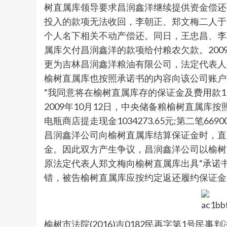
树直属库领导要求昌润鑫洋继续提供资金偿还
投入的款项无法收回，李朝正、郑文梅二人于2
个人名下相关不动产偿还。同日，王忠昌、李
属库欠付昌润鑫洋的款项给付粮农欠款。200
更为吉林昌润鑫洋粮油有限公司，法定代表人
榆树直属库也按照承诺书的内容向该公司账户支付
“我同意将在榆树直属库存的保证金及费用款11
2009年10月12日，中央储备粮榆树直属库按
电瓶商店提走现金1034273.65元;第二笔
昌润鑫洋公司向榆树直属库结算保证金时，直
金。因此双方产生争议，昌润鑫洋公司以榆树
原法定代表人郑文梅向榆树直属库出具“承诺
错，被告榆树直属库应按约定返还履约保证金，
榆树市法院(2016)吉0182民再字第1