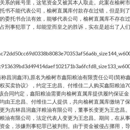
关系的账号里，这笔资金又被其本人取走。此案在榆树
托书不能代表公司，榆树直属库付款存在过错，但是到
的委托书合法有效，能够代表公司，榆树直属库不存在过
占刑事犯罪了，却能堂而皇之的胜诉，实在是超出了人们
昌润鑫洋),原名为榆树市鑫阳粮油有限责任公司(简称鑫阳
权买卖协议》，约定王忠昌、付维佳二人购买鑫阳粮油7
照该合同约定，鑫阳粮油需要向榆树直属库提供履约保证
由王忠昌、付维佳二人提供，共向榆树直属库缴纳了保证金27
为吉林昌润鑫洋粮油有限公司，董事长变更为王忠昌。20
粮油有限公司，法定代表人变更为王忠昌。期间，在从
资金，涉嫌刑事犯罪已被判刑。由于资金被侵占挪用，