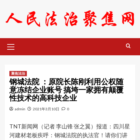
Skip
to
content
Primary
Menu
聚焦法治
钢城法院 ：原院长陈刚利用公权随
意冻结企业账号 搞垮一家拥有颠覆
性技术的高科技企业
admin
2021年3月10日
0
TNT新闻网（记者 李山锋 张之翼）报道：四川星
河建材老板疾呼：钢城法院的执法官！请你们讲