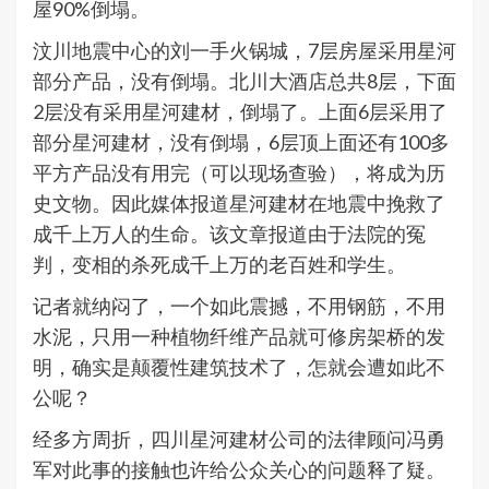
屋90%倒塌。
汶川地震中心的刘一手火锅城，7层房屋采用星河
部分产品，没有倒塌。北川大酒店总共8层，下面
2层没有采用星河建材，倒塌了。上面6层采用了
部分星河建材，没有倒塌，6层顶上面还有100多
平方产品没有用完（可以现场查验），将成为历
史文物。因此媒体报道星河建材在地震中挽救了
成千上万人的生命。该文章报道由于法院的冤
判，变相的杀死成千上万的老百姓和学生。
记者就纳闷了，一个如此震撼，不用钢筋，不用
水泥，只用一种植物纤维产品就可修房架桥的发
明，确实是颠覆性建筑技术了，怎就会遭如此不
公呢？
经多方周折，四川星河建材公司的法律顾问冯勇
军对此事的接触也许给公众关心的问题释了疑。