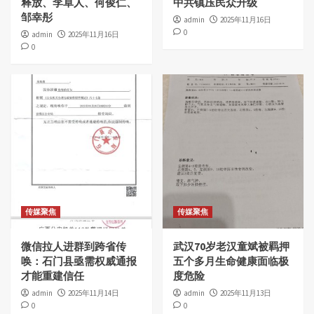
释放、李卓人、何俊仁、
中共镇压民众升级
邹幸彤
admin
2025年11月16日
0
admin
2025年11月16日
0
传媒聚焦
传媒聚焦
微信拉人进群到跨省传
武汉70岁老汉童斌被羁押
唤：石门县亟需权威通报
五个多月生命健康面临极
才能重建信任
度危险
admin
2025年11月14日
admin
2025年11月13日
0
0