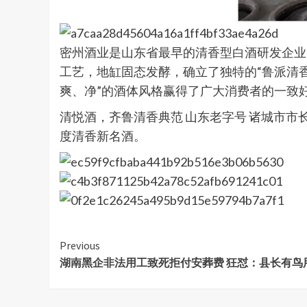
密州酒业是山东省最早的清香型白酒研发企业
工艺，地缸固态发酵，确立了独特的“鲁派清香
爽、净”的酒体风格赢得了广大消费者的一致
清悦酒，齐鲁清香典范 山东老字号 诸城市市长质量
度清香新名酒。
Continue
Previous
湖南黑企非法用工致死拒付安葬费 狂怼：县长有鸟
Reading