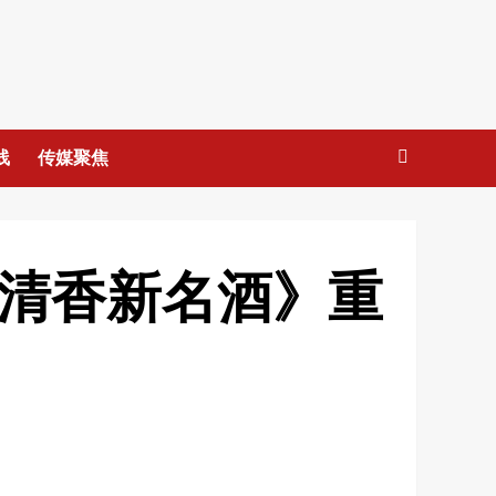
线
传媒聚焦
度清香新名酒》重