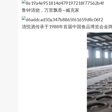
鲁钟清烧，万里飘香—臧克家
清悦酒传承于1988年首届中国食品博览会金