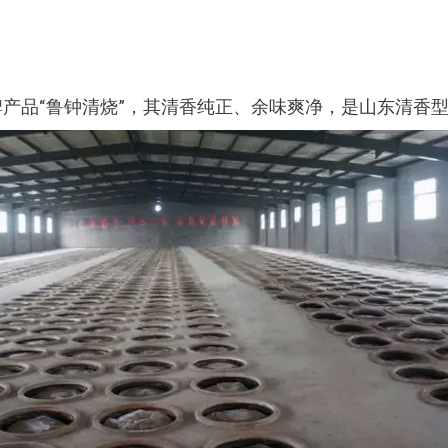
牌产品“鲁钟清烧”，其清香纯正、余味爽净，是山东清香