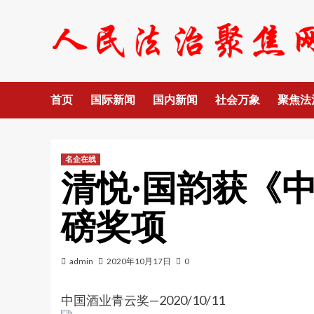
Skip
to
content
首页
国际新闻
国内新闻
社会万象
聚焦法
名企在线
清悦·国韵获《
磅奖项
admin
2020年10月17日
0
中国酒业青云奖—2020/10/11