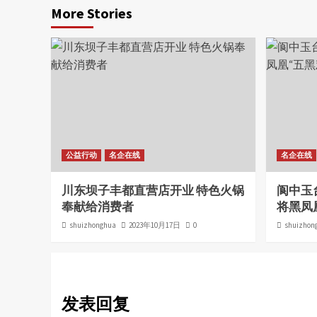
More Stories
公益行动
名企在线
名企在线
川东坝子丰都直营店开业 特色火锅
阆中玉
奉献给消费者
将黑凤
shuizhonghua
2023年10月17日
0
shuizhon
发表回复