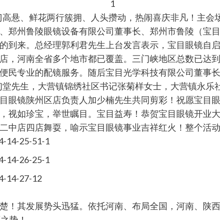
门高悬、鲜花两行簇拥、人头攒动，热闹喜庆非凡！主会
、郑州鲁陵眼镜设备有限公司董事长、郑州市鲁陵（宝
的到来。总经理郭利君先生上台发言表示，宝目眼镜自
店，河南全省多个地市都已覆盖。三门峡地区总数已达
便民专业的配镜服务。随后宝目光学科技有限公司董事长
仞堂先生，大营镇锦绣社区书记张菊样女士，大营镇永乐
目眼镜陕州区店负责人加少楠先生共同剪彩！祝愿宝目
，视如珍宝，举世瞩目。宝目益寿！恭贺宝目眼镜开业
二中店四店舞耍，喻示宝目眼镜事业吉祥红火！整个活
楚！其发展势头迅猛。依托河南、布局全国，河南、陕
原之势！