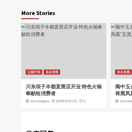
More Stories
公益行动
名企在线
名企在线
川东坝子丰都直营店开业 特色火锅
阆中玉
奉献给消费者
将黑凤
shuizhonghua
2023年10月17日
0
shuizho