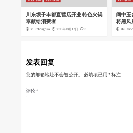
川东坝子丰都直营店开业 特色火锅
阆中玉
奉献给消费者
将黑凤
shuizhonghua
2023年10月17日
0
shuizho
发表回复
您的邮箱地址不会被公开。
必填项已用
*
标注
评论
*