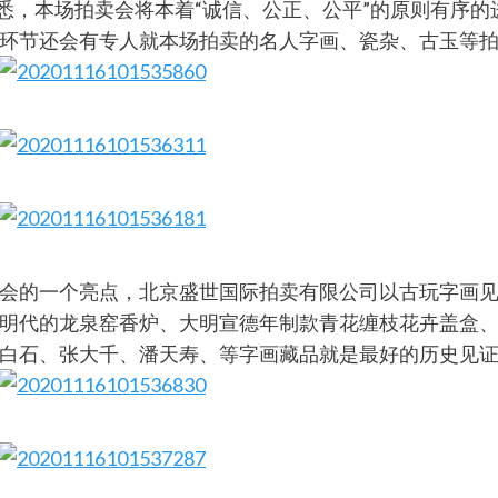
据悉，本场拍卖会将本着“诚信、公正、公平”的原则有序
环节还会有专人就本场拍卖的名人字画、瓷杂、古玉等
会的一个亮点，北京盛世国际拍卖有限公司以古玩字画
明代的龙泉窑香炉、大明宣德年制款青花缠枝花卉盖盒
白石、张大千、潘天寿、等字画藏品就是最好的历史见