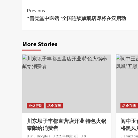
Continue
Previous
“善觉堂中医馆”全国连锁旗舰店即将在汉启动
Reading
More Stories
公益行动
名企在线
名企在线
川东坝子丰都直营店开业 特色火锅
阆中玉
奉献给消费者
将黑凤
shuizhonghua
2023年10月17日
0
shuizhon