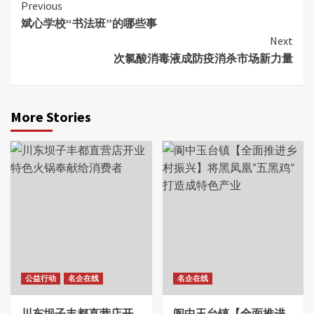
Continue
Previous
斌心学校“书法班”的哪些事
Reading
Next
次氯酸消毒液成防疫消杀市场新力量
More Stories
公益行动
名企在线
名企在线
川东坝子丰都直营店开
阆中玉台镇【全面推进