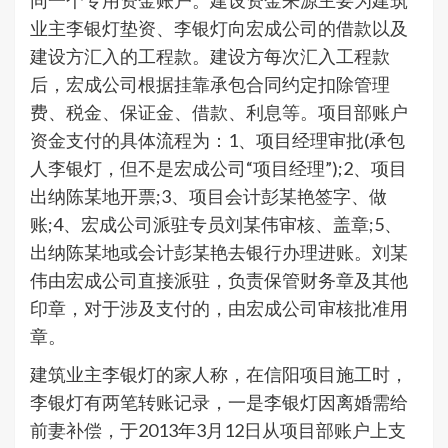
同一个专用资金账户。建设资金来源主要为建筑
业主李银灯垫资、李银灯向宏成公司的借款以及
建设方汇入的工程款。建设方每次汇入工程款
后，宏成公司根据挂靠承包合同约定扣除管理
费、税金、保证金、借款、利息等。项目部账户
资金支付的具体流程为：1、项目经理审批(承包
人李银灯，但不是宏成公司“项目经理”);2、项目
出纳陈某地开票;3、项目会计彭某艳签字、做
账;4、宏成公司派驻专员刘某伟审核、盖章;5、
出纳陈某地或会计彭某艳去银行办理进账。刘某
伟由宏成公司直接派驻，负责保管财务章及其他
印章，对于涉及支付的，由宏成公司审核批准用
章。
建筑业主李银灯的家人称，在信阳项目施工时，
李银灯有两笔转账记录，一是李银灯因离婚需给
前妻补偿，于2013年3月12日从项目部账户上支