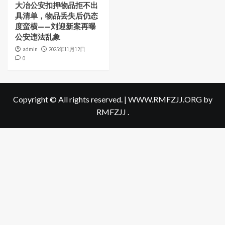
大冶公安扣押物品拒不出
具清单，物品丢失后仍态
度蛮横——刘迎新案再曝
公安违法乱象
admin
2025年11月12日
0
Copyright © All rights reserved.
|
WWW.RMFZJJ.ORG
by
RMFZJJ .