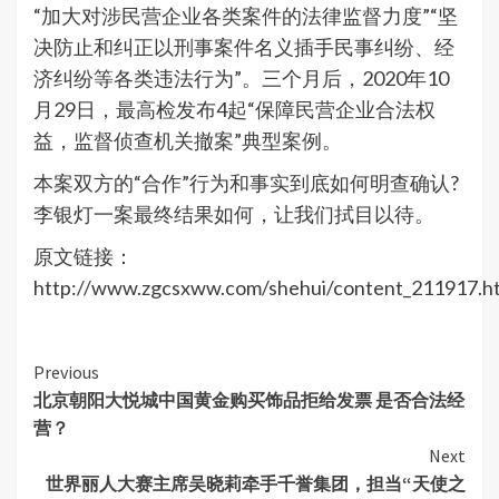
“加大对涉民营企业各类案件的法律监督力度”“坚
决防止和纠正以刑事案件名义插手民事纠纷、经
济纠纷等各类违法行为”。三个月后，2020年10
月29日，最高检发布4起“保障民营企业合法权
益，监督侦查机关撤案”典型案例。
本案双方的“合作”行为和事实到底如何明查确认?
李银灯一案最终结果如何，让我们拭目以待。
原文链接：
http://www.zgcsxww.com/shehui/content_211917.h
Continue
Previous
北京朝阳大悦城中国黄金购买饰品拒给发票 是否合法经
Reading
营？
Next
世界丽人大赛主席吴晓莉牵手千誉集团，担当“天使之