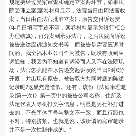
规定要经过受案审查和确定立案两环节，如果法
院受理立案(案卷材料显示，法院当日由周法官收
案，当日由任法官批准立案)，原告交付诉讼费
(年月日填写字迹不清，案卷材料显示为银行柜台
办理结算)，再分案到承办法官，之后法院向诉讼
被告送达应诉通知文书等，而被告是需要应诉时
间的。我全福木业公司作为被告，既没有收到应
诉通知，我因为不知道有诉讼而人又不在法院现
场，法官怎么能在原告递交起诉状的当日9时0分
开庭，并出现有原告、被告双方共同对庭的陈述
记录呢?这显然是造假。还有，该份《法庭审理笔
录(第一次)》第一页中的被告公司名称、住所及
法定代表人等机打文字信息，明显是另行补打进
去的，不光字体字号与整文不一致，而且行距也
不对，特别挤紧。也就是说，该所谓的庭审笔录
并不是一次性制作成的。”