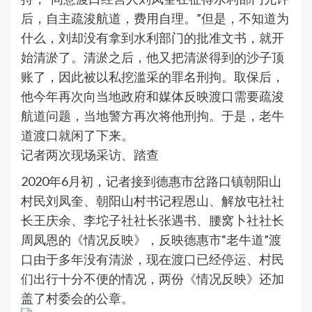
后，自主疏浚航道，费用自理。”但是，不知道为
什么，刘却没有拿到水利部门的批准文书，就开
始清淤了。清淤之后，他又把清淤得到的沙子顶
账了，因此被以私挖滥采的罪名刑拘。取保后，
他今年再次向当地政府和媒体反映渡口需要疏浚
航道问题，当地警方再次将他刑拘。于是，老牛
道渡口就闲了下来。
记者两次现场采访、踏查
2020年6月初，记者接到德惠市岔路口镇朝阳山
村民刘凤奎、朝阳山村书记程恩山、解放屯社社
长王庆余、李坨子社社长张遇书、腰窝卜社社长
周凤恩的《情况反映》，反映德惠市“老牛道”渡
口由于多年没有清淤，现在渡口已经停运、村民
们出行十分不便的情况，两份《情况反映》还加
盖了村委会的公章。