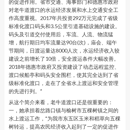
的促进作用。省市交通、海事部门和德惠市政府
对老牛道渡口的水运经济发展和水上交通安全工
作高度重视。2017年共投资292万元完成了省级
标准化渡口码头和3.5公里引道基础设施的建设。
码头及引道交付使用后，车流、人流、物流猛
增，航行期日均车流量达90台(次)，庙会、端午
节期间，日渡运量达8000人次，水运经济收入较
建设之前增长了10倍，安全渡运条件大幅改善。
2018年德惠市政府又投资建设了动态远程监控、
渡口候船亭和码头安全围栏，使其完全达到了省
级标准化渡口，走在了全省水上渡运和安全管理
的先进行列。”
从这个简介来看，老牛道渡口还是很重要的：
一，她承担着岔路口镇与榆树市五棵树镇之间的
水上渡运工作，“为我市东五区玉米和稻草向五棵
树转运，提高农民经济收入起到了一定的促进作