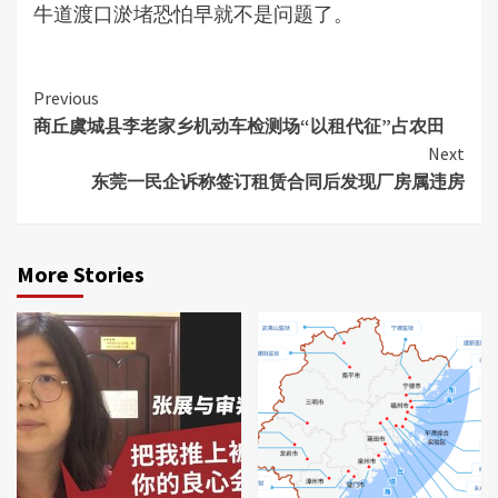
牛道渡口淤堵恐怕早就不是问题了。
Continue
Previous
商丘虞城县李老家乡机动车检测场“以租代征”占农田
Reading
Next
东莞一民企诉称签订租赁合同后发现厂房属违房
More Stories