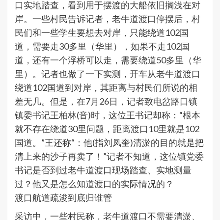
口实地踏查，看到用于摆渡的大船依旧搁浅在对
岸。一些村民告诉记者，老牛道渡口停摆后，村
民们和一些学生要想去对岸，只能绕道102国
道，需要走30多里（华里），如果不走102国
道，还有一个浮桥可以走，需要绕道50多里（华
里）。记者也做了一下实测，开车从老牛道渡口
绕道102国道到对岸，其距离与村民们所说的相
差无几。但是，在7月26日，记者致电岔路口镇
镇委书记王柏林(音)时，这位王书记却称：“根本
就不存在绕道30里问题，距离渡口10里就是102
国道。”王还称“：他(指刘凤奎)清淤的目的就是把
清上来的沙子再卖了！”记者不知道，这位镇党委
书记是否到过老牛道渡口现场踏查、实地测量
过？他又是怎么知道渡口的实际情况的？
渡口航道疏浚到底归谁管
采访中，一些村民称，老牛道渡口不需要清淤、