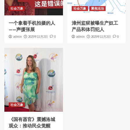
社会万象
社会万象
聚焦法治
一个拿着手机拍摄的人
漳州监狱被曝生产奴工
——声援张展
产品和体罚犯人
admin
2025年11月2日
0
admin
2025年11月2日
0
社会万象
《国有器官》震撼洛城
观众：推动民众觉醒