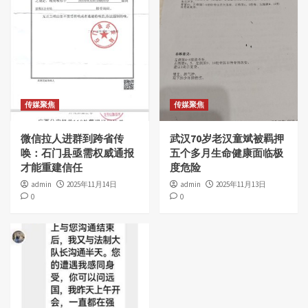
传媒聚焦
传媒聚焦
微信拉人进群到跨省传
武汉70岁老汉童斌被羁押
唤：石门县亟需权威通报
五个多月生命健康面临极
才能重建信任
度危险
admin
2025年11月14日
admin
2025年11月13日
0
0