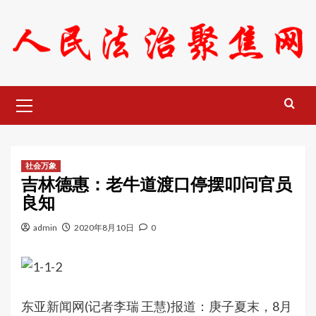
Skip
to
content
Primary
Menu
社会万象
吉林德惠：老牛道渡口停摆叩问官员
良知
admin
2020年8月10日
0
东亚新闻网(记者李瑞 王慧)报道：庚子夏末，8月