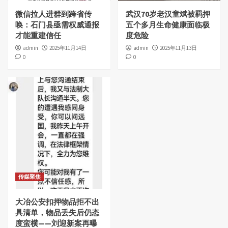
微信拉人进群到跨省传
武汉70岁老汉童斌被羁押
唤：石门县亟需权威通报
五个多月生命健康面临极
才能重建信任
度危险
admin
2025年11月14日
admin
2025年11月13日
0
0
传媒聚焦
大冶公安扣押物品拒不出
具清单，物品丢失后仍态
度蛮横——刘迎新案再曝