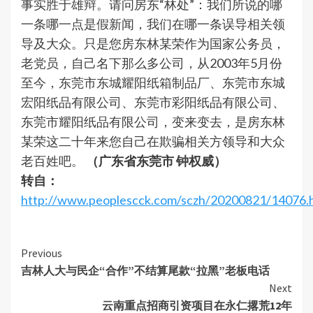
事实胜于雄辩。请问房东“林处”：我们所说的哪
一条哪一点是假新闻，我们在哪一条误导相关领
导及大众。只是您房东林某荣作为国家公务员，
老党员，自己名下那么多公司，从2003年5月份
至今，东莞市东城耀阳纸箱制品厂、东莞市东城
宏阳纸品有限公司、东莞市彩阳纸品有限公司、
东莞市耀阳纸品有限公司，变来变去，是房东林
某荣这二十年来您自己在欺骗相关方领导和大众
老百姓吧。
（广东省东莞市 钟权威）
转自：
http://www.peoplescck.com/sczh/20200821/14076.
Continue
Previous
吉林人大与民企“合作”不结算尾款“拉黑”老板电话
Reading
Next
云南重点招商引资项目在永仁撂荒12年