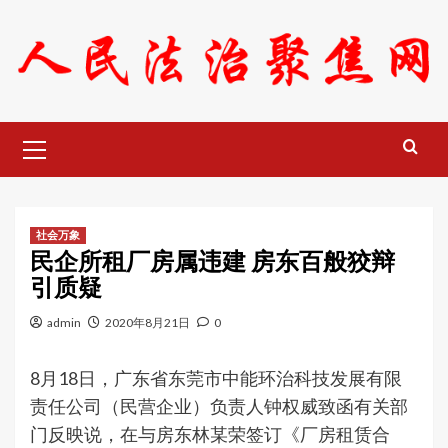
Skip
to
content
Primary
Menu
社会万象
民企所租厂房属违建 房东百般狡辩
引质疑
admin
2020年8月21日
0
8月18日，广东省东莞市中能环治科技发展有限
责任公司（民营企业）负责人钟权威致函有关部
门反映说，在与房东林某荣签订《厂房租赁合