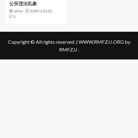
公安违法乱象
admin
2025年11月12日
0
Copyright © All rights reserved.
|
WWW.RMFZJJ.ORG
by
RMFZJJ .