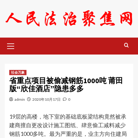
Skip
to
content
Primary
Menu
社会万象
省重点项目被偷减钢筋1000吨 莆田
版“欣佳酒店”隐患多多
admin
2020年10月17日
0
19层的高楼，地下室的基础底板梁结构竟然被承
建商擅自更改设计施工图纸、肆意偷工减料减少
钢筋1000多吨。最为严重的是，业主方向住建局