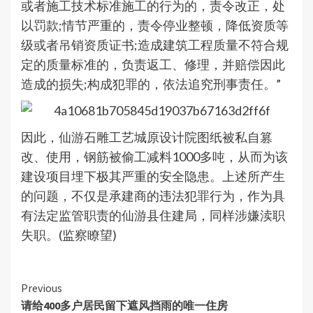
或者施工技术标准施工的行为的，责令改正，处
以罚款;情节严重的，责令停业整顿，降低资质等
级或者吊销资质证书;造成建筑工程质量不符合规
定的质量标准的，负责返工、修理，并赔偿因此
造成的损失;构成犯罪的，依法追究刑事责任。”
因此，仙游石雕工艺城原设计院图纸被私自篡
改、使用，钢筋被偷工减料1000多吨，从而为该
建设项目埋下极其严重的安全隐患。上述所产生
的问题，不仅是承建商的违法犯罪行为，作为具
有法定监管职责的仙游县住建局，同样涉嫌渎职
失职。(监察瞭望)
Continue
Previous
请给400多户居民留下遮风挡雨的唯一住房