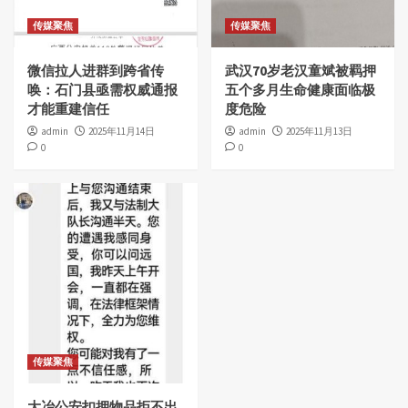
传媒聚焦
传媒聚焦
微信拉人进群到跨省传
武汉70岁老汉童斌被羁押
唤：石门县亟需权威通报
五个多月生命健康面临极
才能重建信任
度危险
admin
2025年11月14日
admin
2025年11月13日
0
0
传媒聚焦
大冶公安扣押物品拒不出