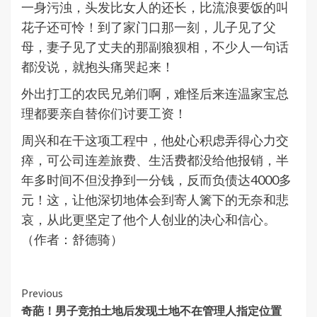
一身污浊，头发比女人的还长，比流浪要饭的叫
花子还可怜！到了家门口那一刻，儿子见了父
母，妻子见了丈夫的那副狼狈相，不少人一句话
都没说，就抱头痛哭起来！
外出打工的农民兄弟们啊，难怪后来连温家宝总
理都要亲自替你们讨要工资！
周兴和在干这项工程中，他处心积虑弄得心力交
瘁，可公司连差旅费、生活费都没给他报销，半
年多时间不但没挣到一分钱，反而负债达4000多
元！这，让他深切地体会到寄人篱下的无奈和悲
哀，从此更坚定了他个人创业的决心和信心。
（作者：舒德骑）
Continue
Previous
奇葩！男子竞拍土地后发现土地不在管理人指定位置