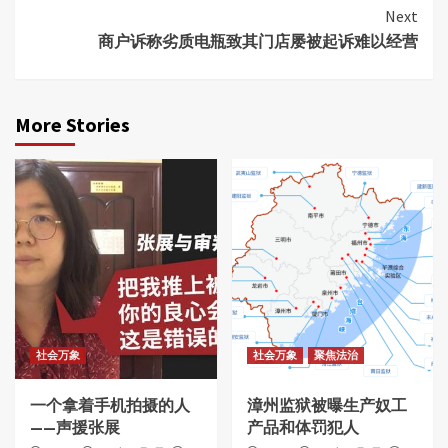
Reading
Next
商户诉称劣质电瓶致其门店屡被起诉难以经营
More Stories
社会万象
社会万象
聚焦法治
一个拿着手机拍摄的人
漳州监狱被曝生产奴工
——声援张展
产品和体罚犯人