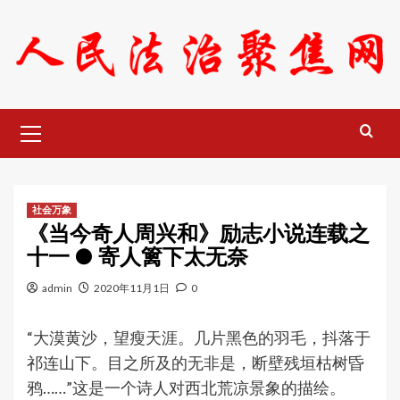
Skip
to
content
Primary
Menu
社会万象
《当今奇人周兴和》励志小说连载之
十一 ● 寄人篱下太无奈
admin
2020年11月1日
0
“大漠黄沙，望瘦天涯。几片黑色的羽毛，抖落于
祁连山下。目之所及的无非是，断壁残垣枯树昏
鸦……”这是一个诗人对西北荒凉景象的描绘。