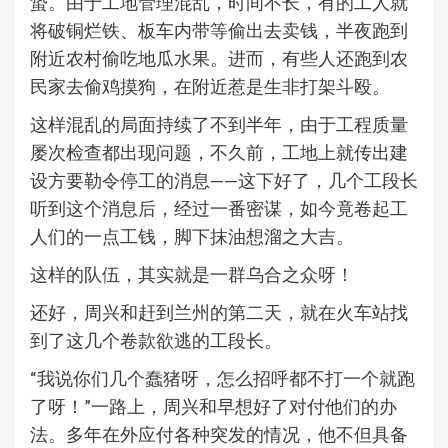
蛰。由于工地管理混乱，时间不长，有的工人就
将破铜烂铁、板车内带等偷出去卖钱，半夜跑到
附近农村偷吃地瓜水果。进而，有些人还跑到农
民家去偷鸡摸狗，在附近惹是生非打架斗殴。
这样混乱的局面持续了不到半年，由于工程质量
屡次检查都出现问题，不久前，工地上就传出建
设方要勒令停工的消息——这下好了，几个工段长
听到这个消息后，经过一番密谋，如今竟卷起工
人们的一点工钱，脚下抹油想溜之大吉。
这样的队伍，其实就是一群乌合之众呀！
还好，周兴和赶到兰州的第二天，就在火车站找
到了这几个卷款欲逃的工段长。
“我说你们几个蠢猪呀，怎么招呼都不打一个就跑
了呀！”一路上，周兴和早想好了对付他们的办
法。多年在外应付各种突发的情况，他不但具备