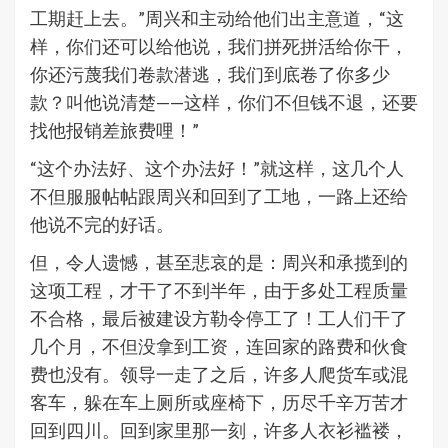
工期赶上去。”周兴和主动给他们出主意道，“这
样，你们还可以给他说，我们拼死拼活给你干，
你还污蔑我们卷款潜逃，我们到底卷了你多少
款？叫他说清楚——这样，你们不但钱不退，还要
找他报销差旅费哩！”
“这个办法好、这个办法好！”就这样，这几个人
不但服服帖帖跟周兴和回到了工地，一路上还给
他说不完的好话。
但，令人遗憾，甚至悲哀的是：周兴和承揽到的
这项工程，才干了不到半年，由于多处工程质量
不合格，最后被建设方勒令停工了！工人们干了
几个月，不但没拿到工资，连回家的路费和伙食
费也没有。领导一走了之后，许多人爬货车或混
客车，躲在车上厕所或座椅下，历尽千辛万苦才
回到四川。回到家里那一刻，许多人衣衫褴褛，