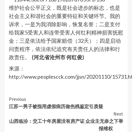
维护社会公平正义，既是社会进步的标志，也是
社会主义和谐社会的重要特征和关键环节。我的
诉求，一是为我消除影响，恢复名誉；二是支付
给我家5受害人和连带受害人何红利精神损害抚慰
金；三是依法给予国家赔偿（32天）；四是启动
问责程序，依法依纪追究有关责任人的法律和行
政责任。
(河北省沧州市 何红俊)
来源：
http://www.peoplescck.com/jjsn/20201110/15731.h
Continue
Previous
江苏一男子被指用虚假病历做伤残鉴定引质疑
Reading
Next
山西临汾：交工十年房屋没有房产证 众业主无奈之下举
报维权