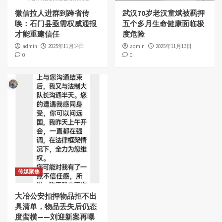
微信拉人进群到跨省传
武汉70岁老汉童斌被羁押
唤：石门县亟需权威通报
五个多月生命健康面临极
才能重建信任
度危险
admin
2025年11月14日
admin
2025年11月13日
0
0
传媒聚焦
大冶公安扣押物品拒不出
具清单，物品丢失后仍态
度蛮横——刘迎新案再曝