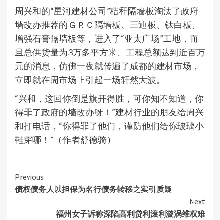
周兴和的“星河建材公司”秸秆隔墙板淘汰了政府
墙改办推荐的ＧＲＣ隔墙板、三迪板、钛白板、
增强石膏隔墙板等，进入了“亚太广场”工地，而
且总供货量为3万多平方米、工程总额达到近百万
元的消息，仿佛一夜就传遍了成都的建材市场，
立即就在周市场上引起一场轩然大波。
“兴和，这回你倒是旗开得胜，可你知不知道，你
得罪了政府的墙改办呀！”建材行业的朋友给周兴
和打电话，“你得罪了他们，谨防他们给你玻璃小
鞋穿哪！”（作者舒德骑）
Continue
Previous
债权债务人以担保为名行债务转移之实引质疑
Reading
Next
福州女子诉称深陷高利贷利滚利漩涡维权难