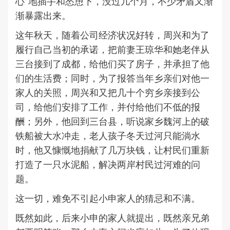
心”地插手和怂恿下，没过几个月，不少矛盾又渐
渐暴露出来。
这年秋天，随着公司经济状况好转，周兴和为了
履行自己当初的承诺，把前妻王琼华和她老伴从
三台接到了成都，给他们买了房子，并承担了他
们的生活费；同时，为了报答当年乡亲们对他一
家人的关照，周兴和又把几十个穷乡亲接到公
司，给他们安排了工作，并付给他们不低的报
酬；另外，他回到三台县，听说家乡魏河上的破
铁船被大水冲走，老人孩子冬天过河只能淌水
时，他又慷慨地捐献了几万块钱，让村民们重新
打造了一只水泥船，解决两岸村民过河难的问
题。
这一切，难免不引起小申家人的猜忌和不满。
既然如此，后来小申的家人就提出，既然亲兄弟