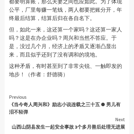
都要明算账，那么夫妻之间也应如此。为了体现
公平，厂里每赚一笔钱，两人都要把账分开，年
终最后结算，结算后归在各自名下。
但，如此一来，这还算一个家吗？这还算一家人
吗？这是在办企业吗？周兴和当然不答应。于
是，没过几个月，经济上的矛盾又逐渐凸显出
来，而且似乎还到了没有调和的境地。
这种矛盾，有时甚至到了非常尖锐、一触即发的
地步！（作者：舒德骑）
Continue
Previous
《当今奇人周兴和》励志小说连载之三十五 ● 男儿有
Reading
泪不轻弹
Next
山西山阴县发生一起安全事故 3个多月善后处理无进展