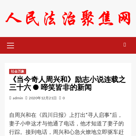
Skip
to
content
Primary
Menu
社会万象
《当今奇人周兴和》励志小说连载之
三十六 ● 啼笑皆非的新闻
admin
2020年12月21日
0
自周兴和在《四川日报》上打出“寻人启事”后，
妻子小申这才与他通了电话，他才知道了妻子的
行踪。接到电话，周兴和心急火燎地立即驱车赶