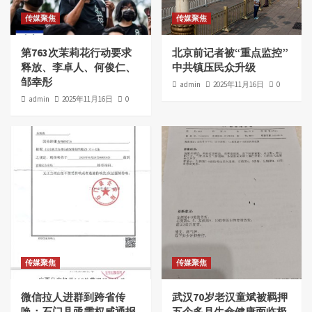
传媒聚焦
传媒聚焦
第763次茉莉花行动要求
北京前记者被“重点监控”
释放、李卓人、何俊仁、
中共镇压民众升级
邹幸彤
admin
2025年11月16日
0
admin
2025年11月16日
0
传媒聚焦
传媒聚焦
微信拉人进群到跨省传
武汉70岁老汉童斌被羁押
唤：石门县亟需权威通报
五个多月生命健康面临极