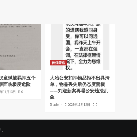
传媒聚焦
老汉童斌被羁押五个
大冶公安扣押物品拒不出具清
康面临极度危险
单，物品丢失后仍态度蛮横
——刘迎新案再曝公安违法乱
5年11月13日
0
象
admin
2025年11月12日
0
 .