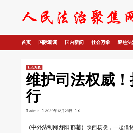
Skip
to
content
首页
国际新闻
国内新闻
社会万象
聚焦法
社会万象
维护司法权威！
行
admin
2020年12月25日
0
（中外法制网 舒阳 郁葱）
陕西杨凌，一起借