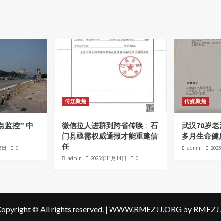
传媒聚焦
传媒聚焦
点监控” 中
微信拉人进群到跨省传唤：石
武汉70岁
门县亟需权威通报才能重建信
多月生命健
任
16日
0
admin
202
admin
2025年11月14日
0
opyright © All rights reserved.
|
WWW.RMFZJJ.ORG
by RMFZJJ